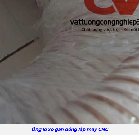
Ống lò xo gân đồng lắp máy CNC