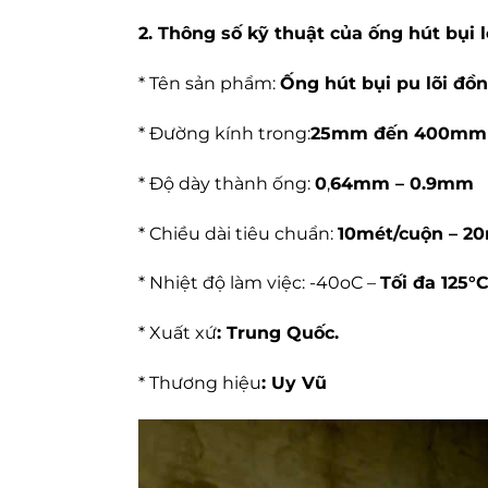
2. Thông số kỹ thuật của ống hút bụi 
* Tên sản phẩm:
Ống hút bụi pu lõi
đồ
* Đường kính trong:
25mm đến 400mm
* Độ dày thành ống:
0
,
64mm – 0.9mm
* Chiều dài tiêu chuẩn:
10mét/cuộn – 2
* Nhiệt độ làm việc: -40oC –
Tối đa 125°
* Xuất xứ
: Trung Quốc.
* Thương hiệu
: Uy Vũ