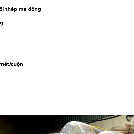
lõi thép mạ đồng
ng
0mét/cuộn
C