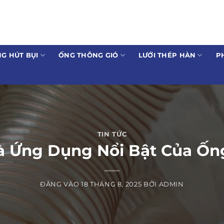
G HÚT BỤI
ỐNG THÔNG GIÓ
LƯỚI THÉP HÀN
P
TIN TỨC
 Ứng Dụng Nổi Bật Của Ống
ĐĂNG VÀO
18 THÁNG 8, 2025
BỞI
ADMIN