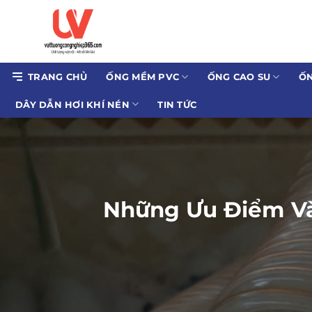
Bỏ
qua
nội
dung
TRANG CHỦ
ỐNG MỀM PVC
ỐNG CAO SU
ỐN
DÂY DẪN HƠI KHÍ NÉN
TIN TỨC
Những Ưu Điểm Và