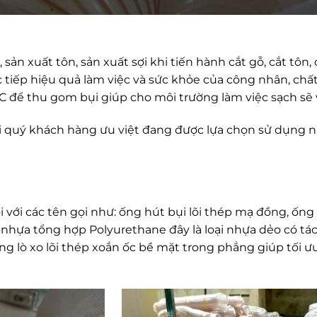
ản xuất tôn, sản xuất sợi khi tiến hành cắt gỗ, cắt tôn, cư
c tiếp hiệu quả làm việc và sức khỏe của công nhân, chấ
để thu gom bụi giúp cho môi trường làm việc sạch sẽ v
 tới quý khách hàng ưu việt đang được lựa chọn sử dụng 
với các tên gọi như: ống hút bụi lõi thép mạ đồng, ống 
 nhựa tổng hợp Polyurethane đây là loại nhựa dẻo có tác
ng lò xo lõi thép xoắn ốc bề mặt trong phẳng giúp tối 