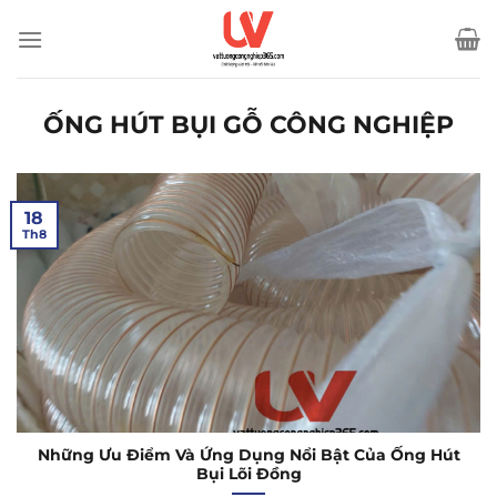
Bỏ
qua
nội
dung
ỐNG HÚT BỤI GỖ CÔNG NGHIỆP
18
Th8
Những Ưu Điểm Và Ứng Dụng Nổi Bật Của Ống Hút
Bụi Lõi Đồng