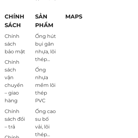
CHÍNH
SẢN
MAPS
SÁCH
PHẨM
Chính
Ống hút
sách
bụi gân
bảo mật
nhựa, lõi
thép...
Chính
sách
Ống
vận
nhựa
chuyển
mềm lõi
– giao
thép
hàng
PVC
Chính
Ống cao
sách đổi
su bố
– trả
vải, lõi
thép...
Chính