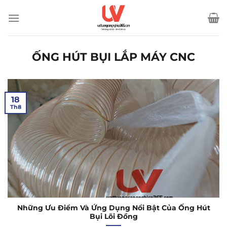
Bỏ
qua
nội
dung
ỐNG HÚT BỤI LẮP MÁY CNC
18
Th8
Những Ưu Điểm Và Ứng Dụng Nổi Bật Của Ống Hút
Bụi Lõi Đồng