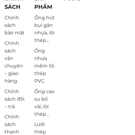
SÁCH
PHẨM
Chính
Ống hút
sách
bụi gân
bảo mật
nhựa, lõi
thép...
Chính
sách
Ống
vận
nhựa
chuyển
mềm lõi
– giao
thép
hàng
PVC
Chính
Ống cao
sách đổi
su bố
– trả
vải, lõi
thép...
Chính
sách
Lưới
thanh
thép