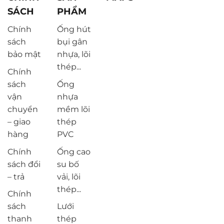
SÁCH
PHẨM
Chính
Ống hút
sách
bụi gân
bảo mật
nhựa, lõi
thép...
Chính
sách
Ống
vận
nhựa
chuyển
mềm lõi
– giao
thép
hàng
PVC
Chính
Ống cao
sách đổi
su bố
– trả
vải, lõi
thép...
Chính
sách
Lưới
thanh
thép