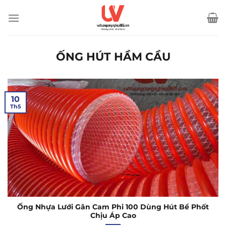
Bỏ
qua
nội
dung
ỐNG HÚT HẦM CẦU
10
Th5
Ống Nhựa Lưới Gân Cam Phi 100 Dùng Hút Bể Phốt
Chịu Áp Cao