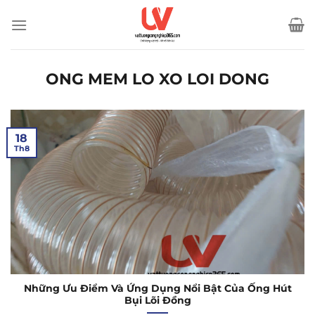
Bỏ
qua
nội
dung
ONG MEM LO XO LOI DONG
18
Th8
Những Ưu Điểm Và Ứng Dụng Nổi Bật Của Ống Hút
Bụi Lõi Đồng