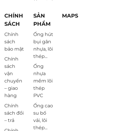
CHÍNH
SẢN
MAPS
SÁCH
PHẨM
Chính
Ống hút
sách
bụi gân
bảo mật
nhựa, lõi
thép...
Chính
sách
Ống
vận
nhựa
chuyển
mềm lõi
– giao
thép
hàng
PVC
Chính
Ống cao
sách đổi
su bố
– trả
vải, lõi
thép...
Chính