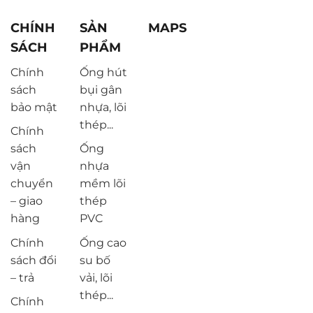
CHÍNH
SẢN
MAPS
SÁCH
PHẨM
Chính
Ống hút
sách
bụi gân
bảo mật
nhựa, lõi
thép...
Chính
sách
Ống
vận
nhựa
chuyển
mềm lõi
– giao
thép
hàng
PVC
Chính
Ống cao
sách đổi
su bố
– trả
vải, lõi
thép...
Chính