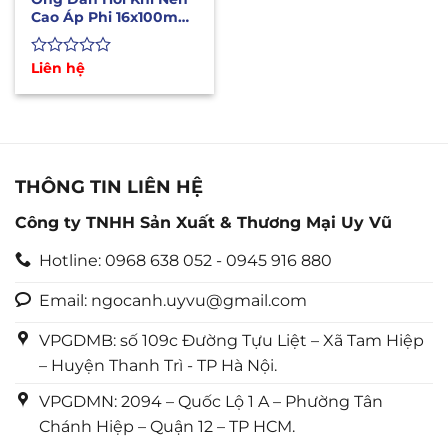
Cao Áp Phi 16x100m
Nhập Khẩu Hàn Quốc
Được
Liên hệ
xếp
hạng
0
5
sao
THÔNG TIN LIÊN HỆ
Công ty TNHH Sản Xuất & Thương Mại Uy Vũ
Hotline: 0968 638 052 - 0945 916 880
Email: ngocanh.uyvu@gmail.com
VPGDMB: số 109c Đường Tựu Liệt – Xã Tam Hiệp
– Huyện Thanh Trì - TP Hà Nội.
VPGDMN: 2094 – Quốc Lộ 1 A – Phường Tân
Chánh Hiệp – Quận 12 – TP HCM.