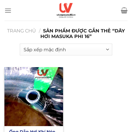
Bỏ
qua
nội
dung
TRANG CHỦ
/
SẢN PHẨM ĐƯỢC GẮN THẺ “DÂY
HƠI MASUKA PHI 16”
Ống Dẫn Hơi Khí Nén