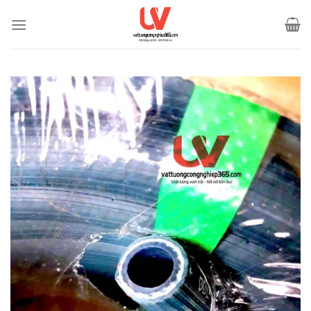
Bỏ
qua
nội
dung