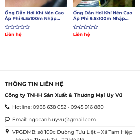
Ống Dẫn Hơi Khí Nén Cao
Ống Dẫn Hơi Khí Nén Cao
Áp Phi 6.5x100m Nhập
Áp Phi 9.5x100m Nhập
Khẩu Hàn Quốc
Khẩu Hàn Quốc
Được
Liên hệ
Được
Liên hệ
xếp
xếp
hạng
hạng
0
0
5
5
sao
sao
THÔNG TIN LIÊN HỆ
Công ty TNHH Sản Xuất & Thương Mại Uy Vũ
Hotline: 0968 638 052 - 0945 916 880
Email: ngocanh.uyvu@gmail.com
VPGDMB: số 109c Đường Tựu Liệt – Xã Tam Hiệp
– Huyện Thanh Trì - TP Hà Nội.