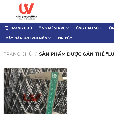
Bỏ
qua
nội
dung
TRANG CHỦ
ỐNG MỀM PVC
ỐNG CAO SU
ỐN
DÂY DẪN HƠI KHÍ NÉN
TIN TỨC
TRANG CHỦ
/
SẢN PHẨM ĐƯỢC GẮN THẺ “LUO