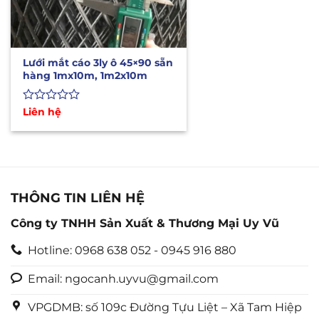
Lưới mắt cáo 3ly ô 45×90 sẵn
hàng 1mx10m, 1m2x10m
Được
Liên hệ
xếp
hạng
0
5
sao
THÔNG TIN LIÊN HỆ
Công ty TNHH Sản Xuất & Thương Mại Uy Vũ
Hotline: 0968 638 052 - 0945 916 880
Email: ngocanh.uyvu@gmail.com
VPGDMB: số 109c Đường Tựu Liệt – Xã Tam Hiệp