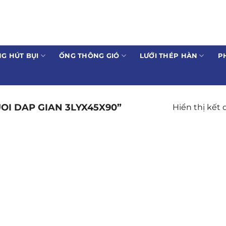
G HÚT BỤI
ỐNG THÔNG GIÓ
LƯỚI THÉP HÀN
P
I DAP GIAN 3LYX45X90”
Hiển thị kết