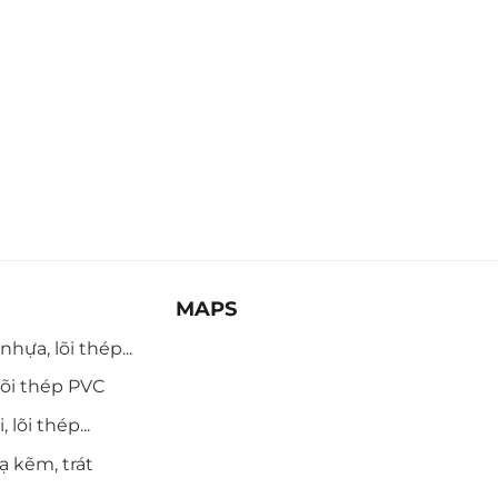
MAPS
hựa, lõi thép...
õi thép PVC
 lõi thép...
ạ kẽm, trát