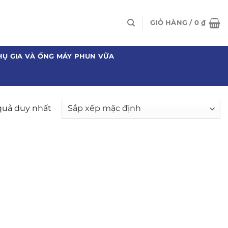
GIỎ HÀNG /
0
₫
HỤ GIA VÀ ỐNG MÁY PHUN VỮA
 quả duy nhất