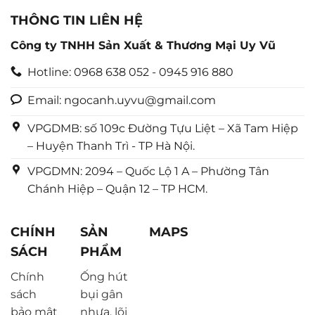
THÔNG TIN LIÊN HỆ
Công ty TNHH Sản Xuất & Thương Mại Uy Vũ
Hotline: 0968 638 052 - 0945 916 880
Email: ngocanh.uyvu@gmail.com
VPGDMB: số 109c Đường Tựu Liệt – Xã Tam Hiệp
– Huyện Thanh Trì - TP Hà Nội.
VPGDMN: 2094 – Quốc Lộ 1 A – Phường Tân
Chánh Hiệp – Quận 12 – TP HCM.
CHÍNH
SẢN
MAPS
SÁCH
PHẨM
Chính
Ống hút
sách
bụi gân
bảo mật
nhựa, lõi