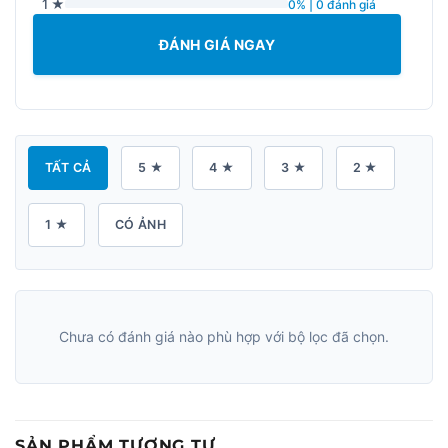
1 ★
0% | 0 đánh giá
ĐÁNH GIÁ NGAY
TẤT CẢ
5 ★
4 ★
3 ★
2 ★
1 ★
CÓ ẢNH
Chưa có đánh giá nào phù hợp với bộ lọc đã chọn.
SẢN PHẨM TƯƠNG TỰ