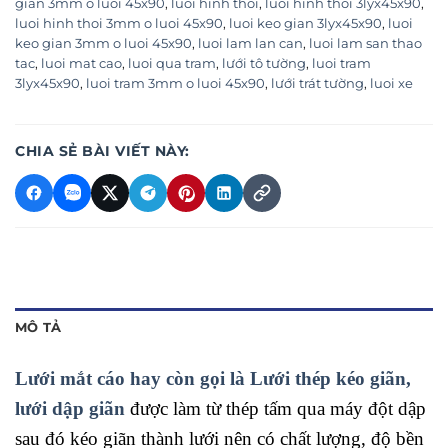
gian 3mm o luoi 45x90
,
luoi hinh thoi
,
luoi hinh thoi 3lyx45x90
,
luoi hinh thoi 3mm o luoi 45x90
,
luoi keo gian 3lyx45x90
,
luoi
keo gian 3mm o luoi 45x90
,
luoi lam lan can
,
luoi lam san thao
tac
,
luoi mat cao
,
luoi qua tram
,
lưới tô tường
,
luoi tram
3lyx45x90
,
luoi tram 3mm o luoi 45x90
,
lưới trát tường
,
luoi xe
CHIA SẺ BÀI VIẾT NÀY:
MÔ TẢ
Lưới mắt cáo hay còn gọi là Lưới thép kéo giãn,
lưới dập giãn
được làm từ thép tấm qua máy đột dập
sau đó kéo giãn thành lưới nên có chất lượng, độ bền