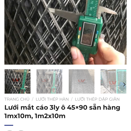
TRANG CHỦ
/
LƯỚI THÉP HÀN
/
LƯỠI THÉP DẬP GIÃN
Lưới mắt cáo 3ly ô 45×90 sẵn hàng
1mx10m, 1m2x10m