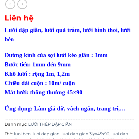
Liên hệ
Lưới dập giãn, lưới quả trám, lưới hình thoi, lưới
bén
Đường kính của sợi lưới kéo giãn : 3mm
Bước tiến: 1mm đến 9mm
Khổ lưới : rộng 1m, 1,2m
Chiều dài cuộn : 10m/ cuộn
Mắt lưới: thông thường 45×90
Ứng dụng: Làm giá đỡ, vách ngăn, trang trí,…
Danh mục:
LƯỠI THÉP DẬP GIÃN
Thẻ:
luoi ben
,
luoi dap gian
,
luoi dap gian 3lyx45x90
,
luoi dap