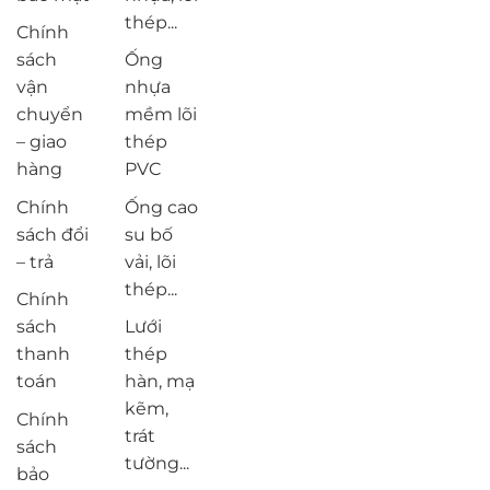
thép...
Chính
sách
Ống
vận
nhựa
chuyển
mềm lõi
– giao
thép
hàng
PVC
Chính
Ống cao
sách đổi
su bố
– trả
vải, lõi
thép...
Chính
sách
Lưới
thanh
thép
toán
hàn, mạ
kẽm,
Chính
trát
sách
tường...
bảo