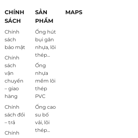
CHÍNH
SẢN
MAPS
SÁCH
PHẨM
Chính
Ống hút
sách
bụi gân
bảo mật
nhựa, lõi
thép...
Chính
sách
Ống
vận
nhựa
chuyển
mềm lõi
– giao
thép
hàng
PVC
Chính
Ống cao
sách đổi
su bố
– trả
vải, lõi
thép...
Chính