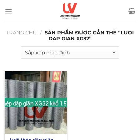
Bỏ
qua
nội
dung
TRANG CHỦ
/
SẢN PHẨM ĐƯỢC GẮN THẺ “LUOI
DAP GIAN XG32”
Lưới thép dập giãn