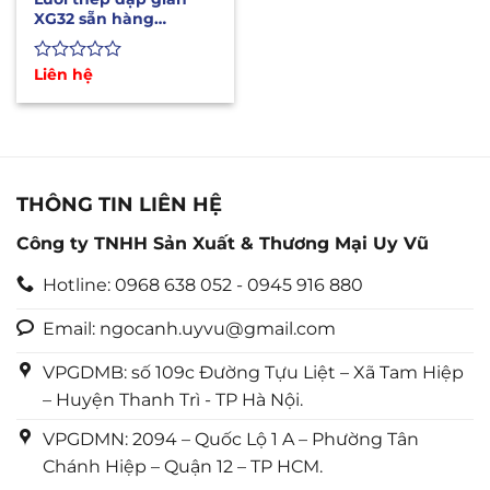
XG32 sẵn hàng
1mx10m, 1m2x10m,
1m5x10m
Được
Liên hệ
xếp
hạng
0
5
sao
THÔNG TIN LIÊN HỆ
Công ty TNHH Sản Xuất & Thương Mại Uy Vũ
Hotline: 0968 638 052 - 0945 916 880
Email: ngocanh.uyvu@gmail.com
VPGDMB: số 109c Đường Tựu Liệt – Xã Tam Hiệp
– Huyện Thanh Trì - TP Hà Nội.
VPGDMN: 2094 – Quốc Lộ 1 A – Phường Tân
Chánh Hiệp – Quận 12 – TP HCM.