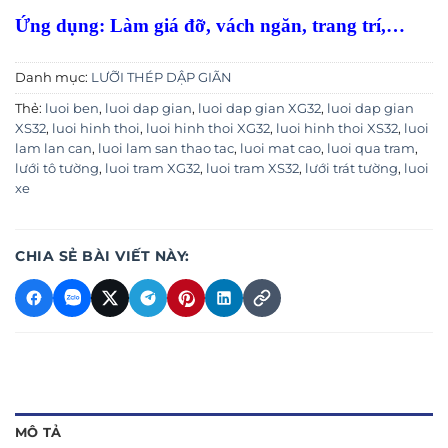
Ứng dụng: Làm giá đỡ, vách ngăn, trang trí,…
Danh mục:
LƯỠI THÉP DẬP GIÃN
Thẻ:
luoi ben
,
luoi dap gian
,
luoi dap gian XG32
,
luoi dap gian
XS32
,
luoi hinh thoi
,
luoi hinh thoi XG32
,
luoi hinh thoi XS32
,
luoi
lam lan can
,
luoi lam san thao tac
,
luoi mat cao
,
luoi qua tram
,
lưới tô tường
,
luoi tram XG32
,
luoi tram XS32
,
lưới trát tường
,
luoi
xe
CHIA SẺ BÀI VIẾT NÀY:
MÔ TẢ