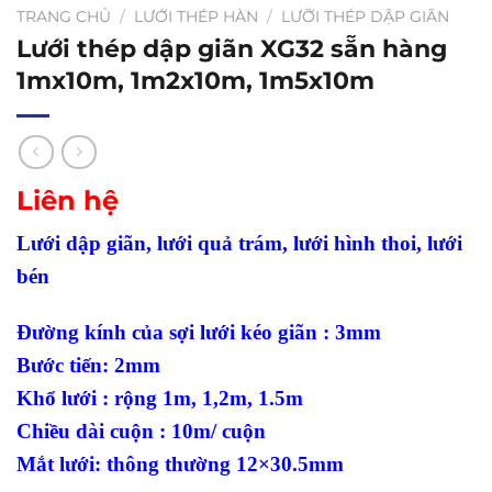
TRANG CHỦ
/
LƯỚI THÉP HÀN
/
LƯỠI THÉP DẬP GIÃN
Lưới thép dập giãn XG32 sẵn hàng
1mx10m, 1m2x10m, 1m5x10m
Liên hệ
Lưới dập giãn, lưới quả trám, lưới hình thoi, lưới
bén
Đường kính của sợi lưới kéo giãn : 3mm
Bước tiến: 2mm
Khổ lưới : rộng 1m, 1,2m, 1.5m
Chiều dài cuộn : 10m/ cuộn
Mắt lưới: thông thường 12×30.5mm