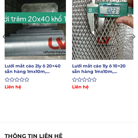
Lưới mắt cáo 2ly ô 20×40
Lưới mắt cáo 1ly ô 10×20
sẵn hàng 1mx10m,
sẵn hàng 1mx10m,
1m2x10m
1m2x10m
Được
Liên hệ
Được
Liên hệ
xếp
xếp
hạng
hạng
0
0
5
5
sao
sao
THÔNG TIN LIÊN HỆ