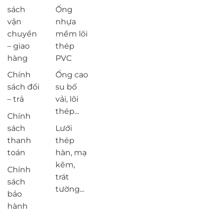
sách
Ống
vận
nhựa
chuyển
mềm lõi
– giao
thép
hàng
PVC
Chính
Ống cao
sách đổi
su bố
– trả
vải, lõi
thép...
Chính
sách
Lưới
thanh
thép
toán
hàn, mạ
kẽm,
Chính
trát
sách
tường...
bảo
hành