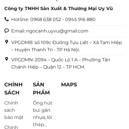
Công ty TNHH Sản Xuất & Thương Mại Uy Vũ
Hotline: 0968 638 052 - 0945 916 880
Email: ngocanh.uyvu@gmail.com
VPGDMB: số 109c Đường Tựu Liệt – Xã Tam Hiệp
– Huyện Thanh Trì - TP Hà Nội.
VPGDMN: 2094 – Quốc Lộ 1 A – Phường Tân
Chánh Hiệp – Quận 12 – TP HCM.
CHÍNH
SẢN
MAPS
SÁCH
PHẨM
Chính
Ống hút
sách
bụi gân
bảo mật
nhựa, lõi
thép...
Chính