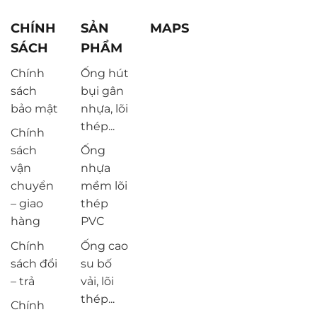
CHÍNH
SẢN
MAPS
SÁCH
PHẨM
Chính
Ống hút
sách
bụi gân
bảo mật
nhựa, lõi
thép...
Chính
sách
Ống
vận
nhựa
chuyển
mềm lõi
– giao
thép
hàng
PVC
Chính
Ống cao
sách đổi
su bố
– trả
vải, lõi
thép...
Chính