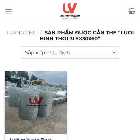
Bỏ
qua
nội
dung
TRANG CHỦ
/
SẢN PHẨM ĐƯỢC GẮN THẺ “LUOI
HINH THOI 3LYX30X60”
Lưới mắt cáo 3ly ô