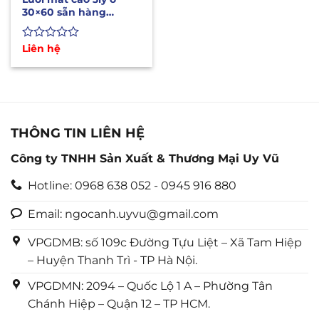
30×60 sẵn hàng
1mx10m, 1m2x10m
Được
Liên hệ
xếp
hạng
0
5
sao
THÔNG TIN LIÊN HỆ
Công ty TNHH Sản Xuất & Thương Mại Uy Vũ
Hotline: 0968 638 052 - 0945 916 880
Email: ngocanh.uyvu@gmail.com
VPGDMB: số 109c Đường Tựu Liệt – Xã Tam Hiệp
– Huyện Thanh Trì - TP Hà Nội.
VPGDMN: 2094 – Quốc Lộ 1 A – Phường Tân
Chánh Hiệp – Quận 12 – TP HCM.