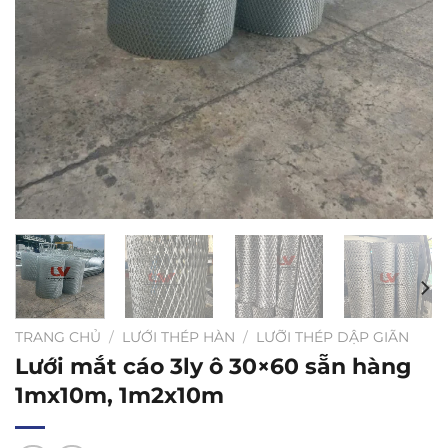
TRANG CHỦ
/
LƯỚI THÉP HÀN
/
LƯỠI THÉP DẬP GIÃN
Lưới mắt cáo 3ly ô 30×60 sẵn hàng
1mx10m, 1m2x10m