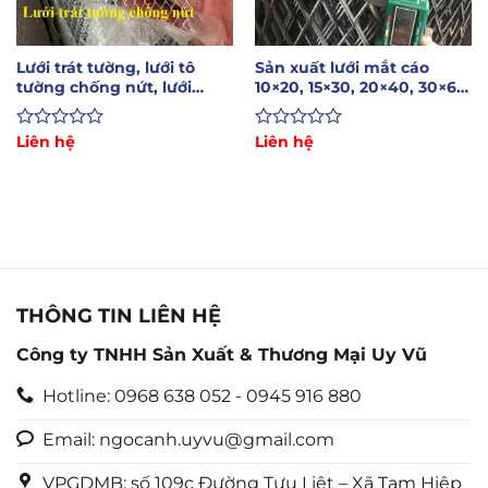
Lưới trát tường, lưới tô
Sản xuất lưới mắt cáo
tường chống nứt, lưới
10×20, 15×30, 20×40, 30×60,
trám 6x12mm
38×76, 45×90
Được
Liên hệ
Được
Liên hệ
xếp
xếp
hạng
hạng
0
0
5
5
sao
sao
THÔNG TIN LIÊN HỆ
Công ty TNHH Sản Xuất & Thương Mại Uy Vũ
Hotline: 0968 638 052 - 0945 916 880
Email: ngocanh.uyvu@gmail.com
VPGDMB: số 109c Đường Tựu Liệt – Xã Tam Hiệp