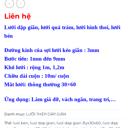
Liên hệ
Lưới dập giãn, lưới quả trám, lưới hình thoi, lưới
bén
Đường kính của sợi lưới kéo giãn : 3mm
Bước tiến: 1mm đến 9mm
Khổ lưới : rộng 1m, 1,2m
Chiều dài cuộn : 10m/ cuộn
Mắt lưới: thông thường 30×60
Ứng dụng: Làm giá đỡ, vách ngăn, trang trí,…
Danh mục:
LƯỠI THÉP DẬP GIÃN
Thẻ:
luoi ben
,
luoi dap gian
,
luoi dap gian 3lyx30x60
,
luoi dap