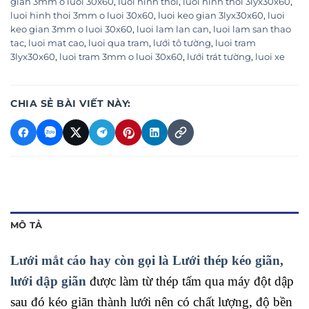
gian 3mm o luoi 30x60
,
luoi hinh thoi
,
luoi hinh thoi 3lyx30x60
,
luoi hinh thoi 3mm o luoi 30x60
,
luoi keo gian 3lyx30x60
,
luoi
keo gian 3mm o luoi 30x60
,
luoi lam lan can
,
luoi lam san thao
tac
,
luoi mat cao
,
luoi qua tram
,
lưới tô tường
,
luoi tram
3lyx30x60
,
luoi tram 3mm o luoi 30x60
,
lưới trát tường
,
luoi xe
CHIA SẺ BÀI VIẾT NÀY:
MÔ TẢ
Lưới mắt cáo hay còn gọi là Lưới thép kéo giãn,
lưới dập giãn
được làm từ thép tấm qua máy đột dập
sau đó kéo giãn thành lưới nên có chất lượng, độ bền