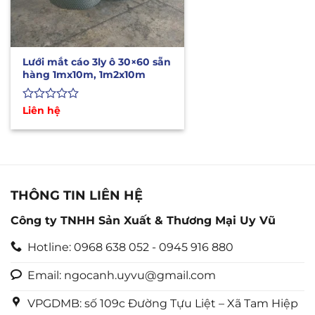
Lưới mắt cáo 3ly ô 30×60 sẵn
hàng 1mx10m, 1m2x10m
Được
Liên hệ
xếp
hạng
0
5
sao
THÔNG TIN LIÊN HỆ
Công ty TNHH Sản Xuất & Thương Mại Uy Vũ
Hotline: 0968 638 052 - 0945 916 880
Email: ngocanh.uyvu@gmail.com
VPGDMB: số 109c Đường Tựu Liệt – Xã Tam Hiệp