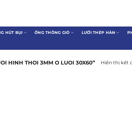
G HÚT BỤI
ỐNG THÔNG GIÓ
LƯỚI THÉP HÀN
P
I HINH THOI 3MM O LUOI 30X60”
Hiển thị kết