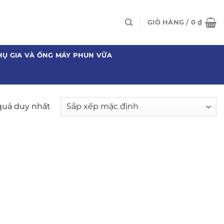
GIỎ HÀNG /
0
₫
HỤ GIA VÀ ỐNG MÁY PHUN VỮA
 quả duy nhất