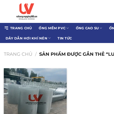
Bỏ
qua
nội
dung
TRANG CHỦ
ỐNG MỀM PVC
ỐNG CAO SU
ỐN
DÂY DẪN HƠI KHÍ NÉN
TIN TỨC
TRANG CHỦ
/
SẢN PHẨM ĐƯỢC GẮN THẺ “LUO