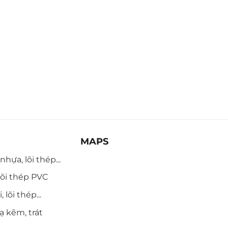
MAPS
hựa, lõi thép...
õi thép PVC
 lõi thép...
ạ kẽm, trát