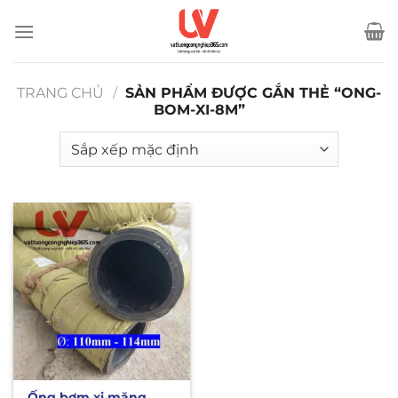
Bỏ
qua
nội
dung
TRANG CHỦ
/
SẢN PHẨM ĐƯỢC GẮN THẺ “ONG-
BOM-XI-8M”
Ống bơm xi măng