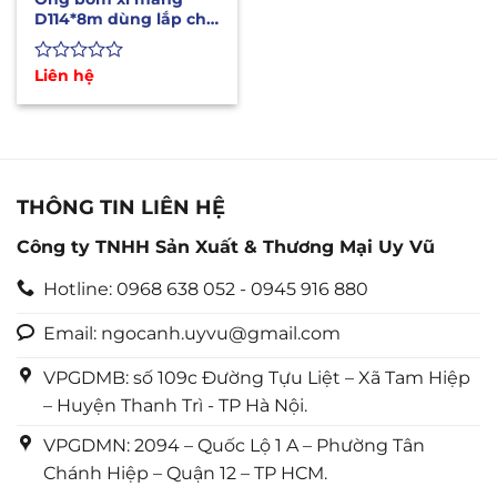
D114*8m dùng lắp cho
xe bồn bơm xi
Được
Liên hệ
xếp
hạng
0
5
sao
THÔNG TIN LIÊN HỆ
Công ty TNHH Sản Xuất & Thương Mại Uy Vũ
Hotline: 0968 638 052 - 0945 916 880
Email: ngocanh.uyvu@gmail.com
VPGDMB: số 109c Đường Tựu Liệt – Xã Tam Hiệp
– Huyện Thanh Trì - TP Hà Nội.
VPGDMN: 2094 – Quốc Lộ 1 A – Phường Tân
Chánh Hiệp – Quận 12 – TP HCM.