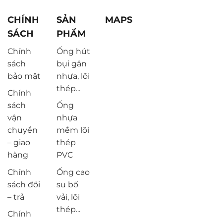
CHÍNH
SẢN
MAPS
SÁCH
PHẨM
Chính
Ống hút
sách
bụi gân
bảo mật
nhựa, lõi
thép...
Chính
sách
Ống
vận
nhựa
chuyển
mềm lõi
– giao
thép
hàng
PVC
Chính
Ống cao
sách đổi
su bố
– trả
vải, lõi
thép...
Chính