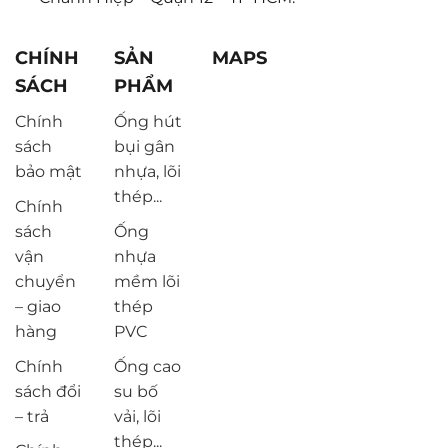
CHÍNH
SẢN
MAPS
SÁCH
PHẨM
Chính
Ống hút
sách
bụi gân
bảo mật
nhựa, lõi
thép...
Chính
sách
Ống
vận
nhựa
chuyển
mềm lõi
– giao
thép
hàng
PVC
Chính
Ống cao
sách đổi
su bố
– trả
vải, lõi
thép...