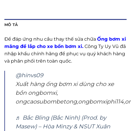
MÔ TẢ
Để đáp ứng nhu cầu thay thế sửa chữa
Ống bơm xi
măng để lắp cho xe bồn bơm xi
.
Công Ty Uy Vũ đã
nhập khẩu chính hãng để phục vụ quý khách hàng
và phân phối trên toàn quốc.
@hinvs09
Xuất hàng ống bơm xi dùng cho xe
bồn ongbomxi,
ongcaosubombetong,ongbomxiphi114,o
♬ Bắc Bling (Bắc Ninh) (Prod. by
Masew) – Hòa Minzy & NSUT Xuân