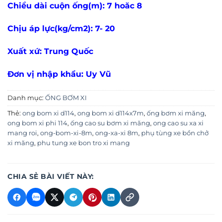
Chiều dài cuộn ống(m): 7 hoăc 8
Chịu áp lực(kg/cm2): 7- 20
Xuất xứ: Trung Quốc
Đơn vị nhập khẩu: Uy Vũ
Danh mục:
ỐNG BƠM XI
Thẻ:
ong bom xi d114
,
ong bom xi d114x7m
,
ống bơm xi măng
,
ong bom xi phi 114
,
ống cao su bơm xi măng
,
ong cao su xa xi
mang roi
,
ong-bom-xi-8m
,
ong-xa-xi 8m
,
phụ tùng xe bồn chở
xi măng
,
phu tung xe bon tro xi mang
CHIA SẺ BÀI VIẾT NÀY: