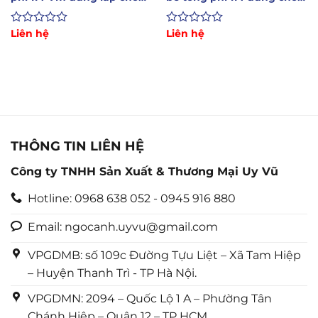
xe bồn
xe bơm xi
Được
Liên hệ
Được
Liên hệ
xếp
xếp
hạng
hạng
0
0
5
5
sao
sao
THÔNG TIN LIÊN HỆ
Công ty TNHH Sản Xuất & Thương Mại Uy Vũ
Hotline: 0968 638 052 - 0945 916 880
Email: ngocanh.uyvu@gmail.com
VPGDMB: số 109c Đường Tựu Liệt – Xã Tam Hiệp
– Huyện Thanh Trì - TP Hà Nội.
VPGDMN: 2094 – Quốc Lộ 1 A – Phường Tân
Chánh Hiệp – Quận 12 – TP HCM.