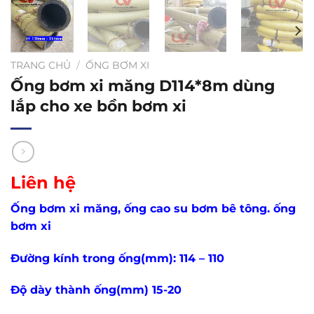
TRANG CHỦ
/
ỐNG BƠM XI
Ống bơm xi măng D114*8m dùng
lắp cho xe bồn bơm xi
Liên hệ
Ống bơm xi măng, ống cao su bơm bê tông. ống
bơm xi
Đường kính trong ống(mm): 114 – 110
Độ dày thành ống(mm) 15-20