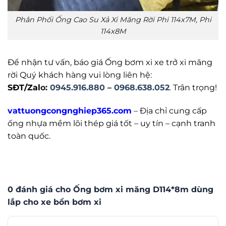
Phân Phối Ống Cao Su Xả Xi Măng Rời Phi 114x7M, Phi
114x8M
Để nhận tư vấn, báo giá Ống bơm xi xe trở xi măng
rời Quý khách hàng vui lòng liên hệ:
SĐT/Zal
o
:
0945.916.880
–
0968.638.052
.
Trân trọng!
vattuongcongnghiep365.com
–
Địa chỉ cung cấp
ống nhựa mềm lõi thép giá tốt – uy tín – cạnh tranh
toàn quốc.
0 đánh giá cho Ống bơm xi măng D114*8m dùng
lắp cho xe bồn bơm xi