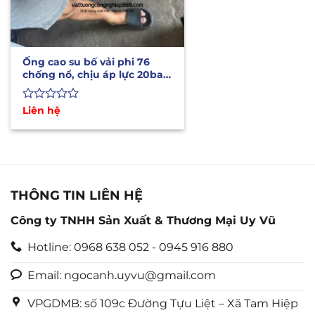
Ống cao su bố vải phi 76
chống nổ, chịu áp lực 20bar,
1 cuộn 20m
Được
Liên hệ
xếp
hạng
0
5
sao
THÔNG TIN LIÊN HỆ
Công ty TNHH Sản Xuất & Thương Mại Uy Vũ
Hotline: 0968 638 052 - 0945 916 880
Email: ngocanh.uyvu@gmail.com
VPGDMB: số 109c Đường Tựu Liệt – Xã Tam Hiệp