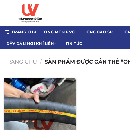
Bỏ
qua
nội
dung
TRANG CHỦ
ỐNG MỀM PVC
ỐNG CAO SU
ỐN
DÂY DẪN HƠI KHÍ NÉN
TIN TỨC
TRANG CHỦ
/
SẢN PHẨM ĐƯỢC GẮN THẺ “ỐNG