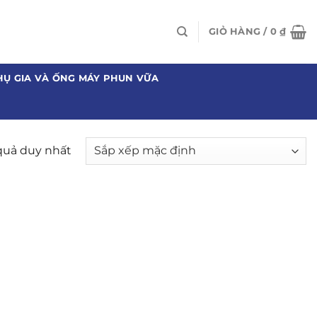
GIỎ HÀNG /
0
₫
HỤ GIA VÀ ỐNG MÁY PHUN VỮA
 quả duy nhất