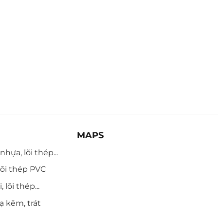
MAPS
hựa, lõi thép...
õi thép PVC
 lõi thép...
ạ kẽm, trát