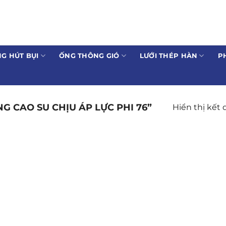
G HÚT BỤI
ỐNG THÔNG GIÓ
LƯỚI THÉP HÀN
P
 CAO SU CHỊU ÁP LỰC PHI 76”
Hiển thị kết