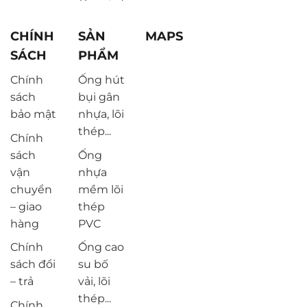
CHÍNH
SẢN
MAPS
SÁCH
PHẨM
Chính
Ống hút
sách
bụi gân
bảo mật
nhựa, lõi
thép...
Chính
sách
Ống
vận
nhựa
chuyển
mềm lõi
– giao
thép
hàng
PVC
Chính
Ống cao
sách đổi
su bố
– trả
vải, lõi
thép...
Chính