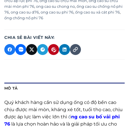
chịu áp lực phi 76
,
ống cao su chịu mài mòn
,
ống cao su chịu
mài mòn phi 76
,
ong cao su chong no
,
ống cao su chống nổ phi
76
,
ong cao su d76
,
ong cao su phi 76
,
ống cao su xả cát phi 76
,
ống chống nổ phi 76
CHIA SẺ BÀI VIẾT NÀY:
MÔ TẢ
Quý khách hàng cần sử dụng ống có độ bền cao
chịu được mài mòn, kháng xé tốt, tuổi thọ cao, chịu
được áp lực làm việc lớn thì
ố
ng cao su bố vải phi
76
là lựa chọn hoàn hảo và là giải pháp tối ưu cho