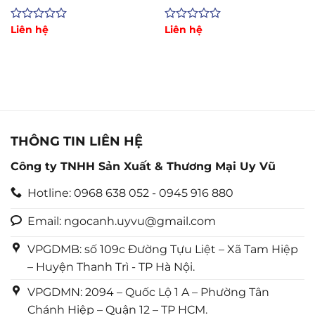
dài 6m,10m, 12m
chịu mài mòn cao
Được
Liên hệ
Được
Liên hệ
xếp
xếp
hạng
hạng
0
0
5
5
sao
sao
THÔNG TIN LIÊN HỆ
Công ty TNHH Sản Xuất & Thương Mại Uy Vũ
Hotline: 0968 638 052 - 0945 916 880
Email: ngocanh.uyvu@gmail.com
VPGDMB: số 109c Đường Tựu Liệt – Xã Tam Hiệp
– Huyện Thanh Trì - TP Hà Nội.
VPGDMN: 2094 – Quốc Lộ 1 A – Phường Tân
Chánh Hiệp – Quận 12 – TP HCM.