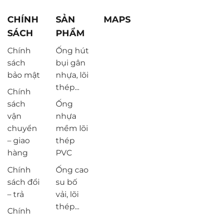
CHÍNH
SẢN
MAPS
SÁCH
PHẨM
Chính
Ống hút
sách
bụi gân
bảo mật
nhựa, lõi
thép...
Chính
sách
Ống
vận
nhựa
chuyển
mềm lõi
– giao
thép
hàng
PVC
Chính
Ống cao
sách đổi
su bố
– trả
vải, lõi
thép...
Chính