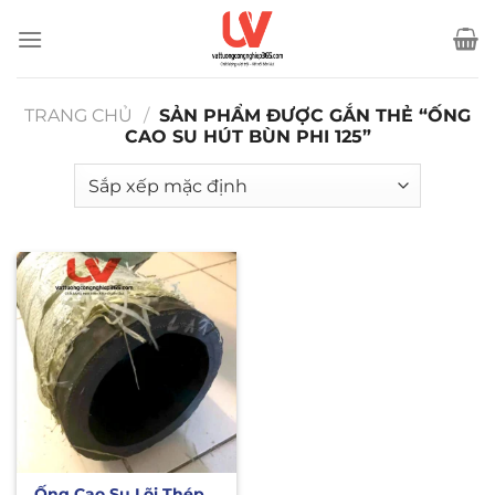
Bỏ
qua
nội
dung
TRANG CHỦ
/
SẢN PHẨM ĐƯỢC GẮN THẺ “ỐNG
CAO SU HÚT BÙN PHI 125”
Ống Cao Su Lõi Thép