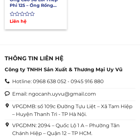
Phi 125 – Ống Rồng
Bơm Hút Cát D125mm
Được
Liên hệ
xếp
hạng
0
5
sao
THÔNG TIN LIÊN HỆ
Công ty TNHH Sản Xuất & Thương Mại Uy Vũ
Hotline: 0968 638 052 - 0945 916 880
Email: ngocanh.uyvu@gmail.com
VPGDMB: số 109c Đường Tựu Liệt – Xã Tam Hiệp
– Huyện Thanh Trì - TP Hà Nội.
VPGDMN: 2094 – Quốc Lộ 1 A – Phường Tân
Chánh Hiệp – Quận 12 – TP HCM.