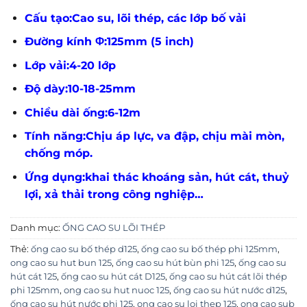
Cấu tạo:Cao su, lõi thép, các lớp bố vải
Đường kính Φ:125mm (5 inch)
Lớp vải:4-20 lớp
Độ dày:10-18-25mm
Chiều dài ống:6-12m
Tính năng:Chịu áp lực, va đập, chịu mài mòn,
chống móp.
Ứng dụng:khai thác khoáng sản, hút cát, thuỷ
lợi, xả thải trong công nghiệp…
Danh mục:
ỐNG CAO SU LÕI THÉP
Thẻ:
ống cao su bố thép d125
,
ống cao su bố thép phi 125mm
,
ong cao su hut bun 125
,
ống cao su hút bùn phi 125
,
ống cao su
hút cát 125
,
ống cao su hút cát D125
,
ống cao su hút cát lõi thép
phi 125mm
,
ong cao su hut nuoc 125
,
ống cao su hút nước d125
,
ống cao su hút nước phi 125
,
ong cao su loi thep 125
,
ong cao sub