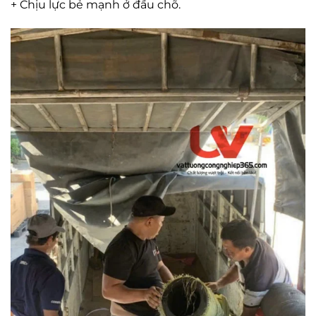
+ Chịu lực bẻ mạnh ở đầu chõ.