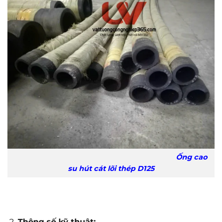
Ống cao
su hút cát lõi thép D125
Thông số kỹ thuật: