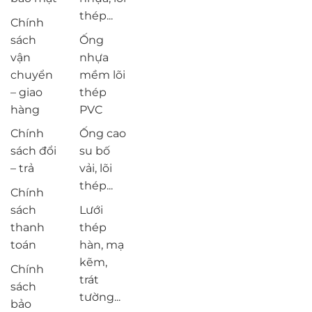
thép...
Chính
sách
Ống
vận
nhựa
chuyển
mềm lõi
– giao
thép
hàng
PVC
Chính
Ống cao
sách đổi
su bố
– trả
vải, lõi
thép...
Chính
sách
Lưới
thanh
thép
toán
hàn, mạ
kẽm,
Chính
trát
sách
tường...
bảo