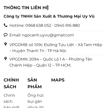
THÔNG TIN LIÊN HỆ
Công ty TNHH Sản Xuất & Thương Mại Uy Vũ
Hotline: 0968 638 052 - 0945 916 880
Email: ngocanh.uyvu@gmail.com
VPGDMB: số 109c Đường Tựu Liệt – Xã Tam Hiệp
– Huyện Thanh Trì - TP Hà Nội.
VPGDMN: 2094 – Quốc Lộ 1 A – Phường Tân
Chánh Hiệp – Quận 12 – TP HCM.
CHÍNH
SẢN
MAPS
SÁCH
PHẨM
Chính
Ống hút
sách
bụi gân
bảo mật
nhựa, lõi