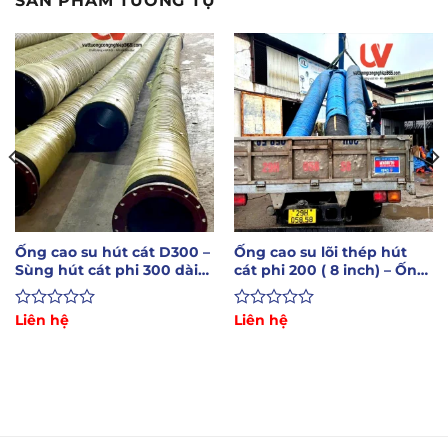
SẢN PHẨM TƯƠNG TỰ
Ống cao su hút cát D300 –
Ống cao su lõi thép hút
Sùng hút cát phi 300 dài
cát phi 200 ( 8 inch) – Ống
6m, 10m, 12m
rồng hút cát 200
Được
Liên hệ
Được
Liên hệ
xếp
xếp
hạng
hạng
0
0
5
5
sao
sao