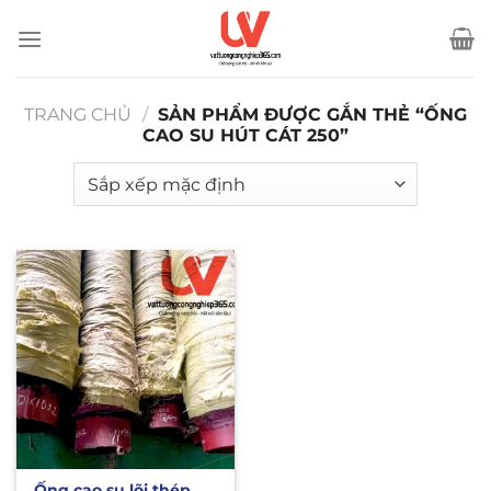
Bỏ
qua
nội
dung
TRANG CHỦ
/
SẢN PHẨM ĐƯỢC GẮN THẺ “ỐNG
CAO SU HÚT CÁT 250”
Ống cao su lõi thép