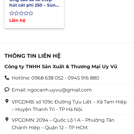
hút cát phi 250 – Sùng
hút cát dài 6m,10m,
12m
Được
Liên hệ
xếp
hạng
0
5
sao
THÔNG TIN LIÊN HỆ
Công ty TNHH Sản Xuất & Thương Mại Uy Vũ
Hotline: 0968 638 052 - 0945 916 880
Email: ngocanh.uyvu@gmail.com
VPGDMB: số 109c Đường Tựu Liệt – Xã Tam Hiệp
– Huyện Thanh Trì - TP Hà Nội.
VPGDMN: 2094 – Quốc Lộ 1 A – Phường Tân
Chánh Hiệp – Quận 12 – TP HCM.