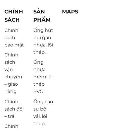
CHÍNH
SẢN
MAPS
SÁCH
PHẨM
Chính
Ống hút
sách
bụi gân
bảo mật
nhựa, lõi
thép...
Chính
sách
Ống
vận
nhựa
chuyển
mềm lõi
– giao
thép
hàng
PVC
Chính
Ống cao
sách đổi
su bố
– trả
vải, lõi
thép...
Chính