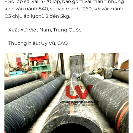
+ Số lớp sợi vải: 4-20 lớp, bao gồm vải mành nhúng
keo, vải mành 840, sợi vải mành 1260, sợi vải mành
D3 chịu áp lực từ 2 đến 5kg.
+ Xuất xứ: Việt Nam, Trung Quốc
+ Thương hiệu: Uy Vũ, CAQ