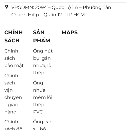
VPGDMN: 2094 – Quốc Lộ 1 A – Phường Tân
Chánh Hiệp – Quận 12 – TP HCM.
CHÍNH
SẢN
MAPS
SÁCH
PHẨM
Chính
Ống hút
sách
bụi gân
bảo mật
nhựa, lõi
thép...
Chính
sách
Ống
vận
nhựa
chuyển
mềm lõi
– giao
thép
hàng
PVC
Chính
Ống cao
sách đổi
su bố