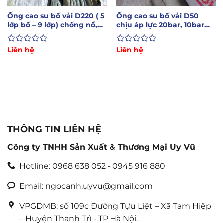
Ống cao su bố vải D220 ( 5
Ống cao su bố vải D50
lớp bố – 9 lớp) chống nổ,
chịu áp lực 20bar, 10bar
xả bùn, cát
chịu mài mòn cao
Được
Liên hệ
Được
Liên hệ
xếp
xếp
hạng
hạng
0
0
5
5
sao
sao
THÔNG TIN LIÊN HỆ
Công ty TNHH Sản Xuất & Thương Mại Uy Vũ
Hotline: 0968 638 052 - 0945 916 880
Email: ngocanh.uyvu@gmail.com
VPGDMB: số 109c Đường Tựu Liệt – Xã Tam Hiệp
– Huyện Thanh Trì - TP Hà Nội.