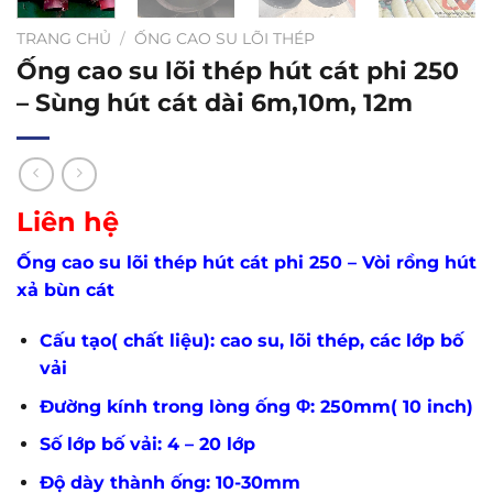
TRANG CHỦ
/
ỐNG CAO SU LÕI THÉP
Ống cao su lõi thép hút cát phi 250
– Sùng hút cát dài 6m,10m, 12m
Liên hệ
Ống cao su lõi thép hút cát phi 250 – Vòi rồng hút
xả bùn cát
Cấu tạo( chất liệu): cao su, lõi thép, các lớp bố
vải
Đường kính trong lòng ống Φ: 250mm( 10 inch)
Số lớp bố vải: 4 – 20 lớp
Độ dày thành ống: 10-30mm