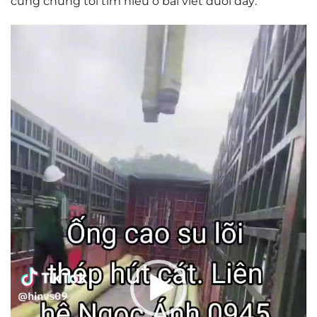
cùng chúng tôi tìm hiểu ở bải viết dưới đây:
Trình
chơi
Video