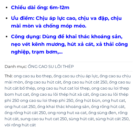
Chiều dài ống: 6m-12m
Ưu điểm: Chịu áp lực cao, chịu va đập, chịu
mài mòn và chống móp méo.
Công dụng: Dùng để khai thác khoáng sản,
nẹo vét kênh mương, hút xả cát, xả thải công
nghiệp, trạm bơm,…
Danh mục:
ỐNG CAO SU LÕI THÉP
Thẻ:
ong cao su bo thep
,
ống cao su chịu áp lực
,
ống cao su chịu
mài mòn
,
ống cao su hút cát
,
ống cao su hút cát 250
,
ống cao su
hút cát bố thép
,
ong cao su hut cat loi thep
,
ong cao su loi thep
bom hut cat
,
ống cao su lõi thép hút xả cát
,
ống cao su lõi thép
phi 250 ong cao su loi thep phi 250
,
ống hút bùn
,
ong hut cat
,
ong hut cat 250
,
ống khai thác khoáng sản
,
ống rồng hút cát
,
ống rồng hút cát 250
,
ong rong hut xa cat
,
ống sùng đen
,
rồng
hút cát
,
sung cao su hut cat 250
,
sùng hút cát
,
sùng hút cát 250
,
vòi rồng hút cát