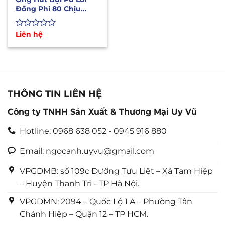
Đồng Phi 80 Chịu
Nhiệt Độ Cao
Được
Liên hệ
xếp
hạng
0
5
sao
THÔNG TIN LIÊN HỆ
Công ty TNHH Sản Xuất & Thương Mại Uy Vũ
Hotline: 0968 638 052 - 0945 916 880
Email: ngocanh.uyvu@gmail.com
VPGDMB: số 109c Đường Tựu Liệt – Xã Tam Hiệp
– Huyện Thanh Trì - TP Hà Nội.
VPGDMN: 2094 – Quốc Lộ 1 A – Phường Tân
Chánh Hiệp – Quận 12 – TP HCM.