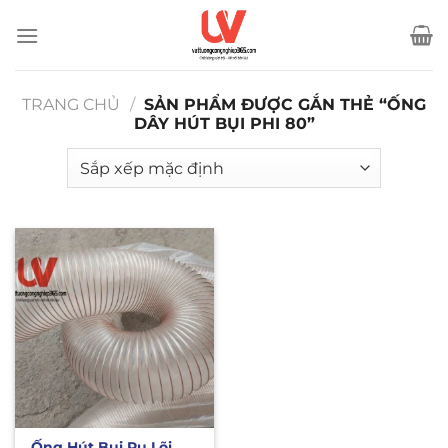
Bỏ
qua
nội
dung
TRANG CHỦ
/
SẢN PHẨM ĐƯỢC GẮN THẺ “ỐNG
DÂY HÚT BỤI PHI 80”
Ống Hút Bụi Pu Lõi