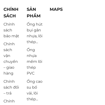
CHÍNH
SẢN
MAPS
SÁCH
PHẨM
Chính
Ống hút
sách
bụi gân
bảo mật
nhựa, lõi
thép...
Chính
sách
Ống
vận
nhựa
chuyển
mềm lõi
– giao
thép
hàng
PVC
Chính
Ống cao
sách đổi
su bố
– trả
vải, lõi
thép...
Chính