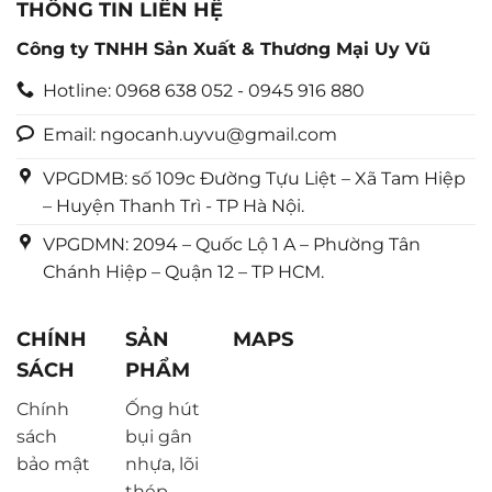
THÔNG TIN LIÊN HỆ
Công ty TNHH Sản Xuất & Thương Mại Uy Vũ
Hotline: 0968 638 052 - 0945 916 880
Email: ngocanh.uyvu@gmail.com
VPGDMB: số 109c Đường Tựu Liệt – Xã Tam Hiệp
– Huyện Thanh Trì - TP Hà Nội.
VPGDMN: 2094 – Quốc Lộ 1 A – Phường Tân
Chánh Hiệp – Quận 12 – TP HCM.
CHÍNH
SẢN
MAPS
SÁCH
PHẨM
Chính
Ống hút
sách
bụi gân
bảo mật
nhựa, lõi
thép...