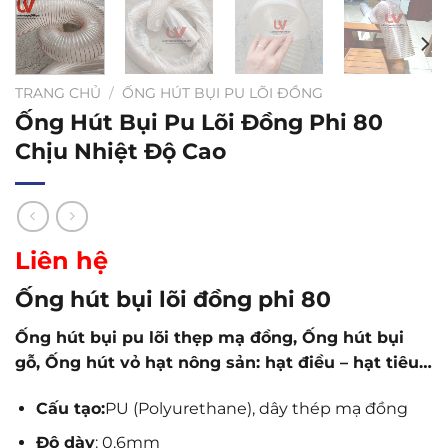
TRANG CHỦ
/
ỐNG HÚT BỤI PU LÕI ĐỒNG
Ống Hút Bụi Pu Lõi Đồng Phi 80
Chịu Nhiệt Độ Cao
Liên hệ
Ống hút bụi lõi đồng phi 80
Ống hút bụi pu lõi thẹp mạ đồng, Ống hút bụi
gỗ, Ống hút vỏ hạt nông sản: hạt điều – hạt tiêu…
Cấu tạo:
PU (Polyurethane), dây thép mạ đồng
Độ dày
: 0.6mm