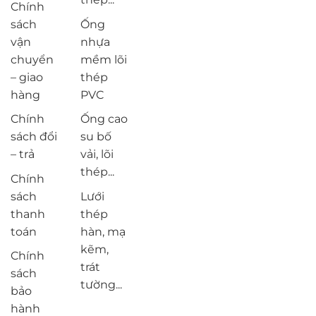
Chính
sách
Ống
vận
nhựa
chuyển
mềm lõi
– giao
thép
hàng
PVC
Chính
Ống cao
sách đổi
su bố
– trả
vải, lõi
thép...
Chính
sách
Lưới
thanh
thép
toán
hàn, mạ
kẽm,
Chính
trát
sách
tường...
bảo
hành