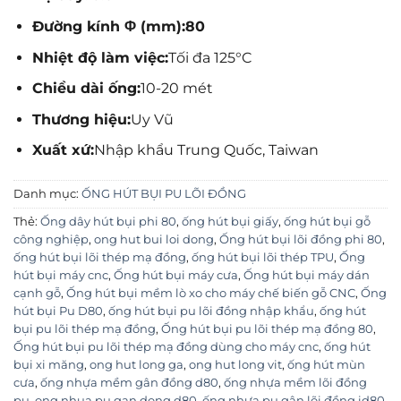
Đường kính Φ (mm):80
Nhiệt độ làm việc:
Tối đa 125°C
Chiều dài ống:
10-20 mét
Thương hiệu:
Uy Vũ
Xuất xứ:
Nhập khẩu Trung Quốc, Taiwan
Danh mục:
ỐNG HÚT BỤI PU LÕI ĐỒNG
Thẻ:
Ống dây hút bụi phi 80
,
ống hút bụi giấy
,
ống hút bụi gỗ
công nghiệp
,
ong hut bui loi dong
,
Ống hút bụi lõi đồng phi 80
,
ống hút bụi lõi thép mạ đồng
,
ống hút bụi lõi thép TPU
,
Ống
hút bụi máy cnc
,
Ống hút bụi máy cưa
,
Ống hút bụi máy dán
cạnh gỗ
,
Ống hút bụi mềm lò xo cho máy chế biến gỗ CNC
,
Ống
hút bụi Pu D80
,
ống hút bụi pu lõi đồng nhập khẩu
,
ống hút
bụi pu lõi thép mạ đồng
,
Ống hút bụi pu lõi thép mạ đồng 80
,
Ống hút bụi pu lõi thép mạ đồng dùng cho máy cnc
,
ống hút
bụi xi măng
,
ong hut long ga
,
ong hut long vit
,
ống hút mùn
cưa
,
ống nhựa mềm gân đồng d80
,
ống nhựa mềm lõi đồng
pu
,
ong nhua pu gan dong d80
,
ống nhựa pu gân lõi đồng id80