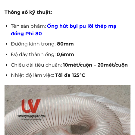
Thông số kỹ thuật:
Tên sản phẩm:
Ống hút bụi pu lõi thép mạ
đồng Phi 80
Đường kính trong:
80mm
Độ dày thành ống:
0
,
6mm
Chiều dài tiêu chuẩn:
10mét/cuộn – 20mét/cuộn
Nhiệt độ làm việc:
Tối đa 125°C