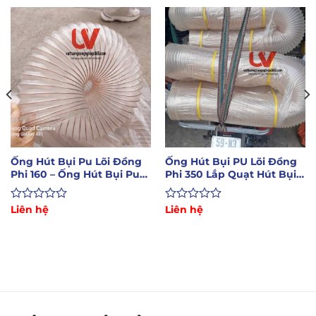
Ống Hút Bụi Pu Lõi Đồng
Ống Hút Bụi PU Lõi Đồng
Phi 160 – Ống Hút Bụi Pu
Phi 350 Lắp Quạt Hút Bụi
Lắp Máy CNC
Công Nghiệp
Được
Liên hệ
Được
Liên hệ
xếp
xếp
hạng
hạng
0
0
5
5
sao
sao