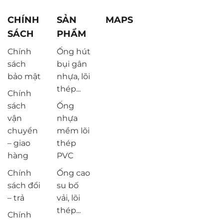
CHÍNH
SẢN
MAPS
SÁCH
PHẨM
Chính
Ống hút
sách
bụi gân
bảo mật
nhựa, lõi
thép...
Chính
sách
Ống
vận
nhựa
chuyển
mềm lõi
– giao
thép
hàng
PVC
Chính
Ống cao
sách đổi
su bố
– trả
vải, lõi
thép...
Chính