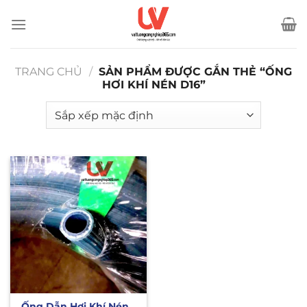
Bỏ
qua
nội
dung
TRANG CHỦ
/
SẢN PHẨM ĐƯỢC GẮN THẺ “ỐNG
HƠI KHÍ NÉN D16”
Ống Dẫn Hơi Khí Nén