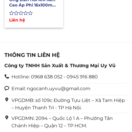
Cao Áp Phi 16x100m
Nhập Khẩu Hàn Quốc
Được
Liên hệ
xếp
hạng
0
5
sao
THÔNG TIN LIÊN HỆ
Công ty TNHH Sản Xuất & Thương Mại Uy Vũ
Hotline: 0968 638 052 - 0945 916 880
Email: ngocanh.uyvu@gmail.com
VPGDMB: số 109c Đường Tựu Liệt – Xã Tam Hiệp
– Huyện Thanh Trì - TP Hà Nội.
VPGDMN: 2094 – Quốc Lộ 1 A – Phường Tân
Chánh Hiệp – Quận 12 – TP HCM.