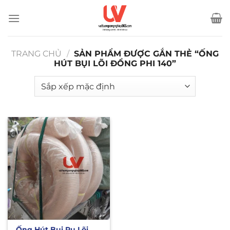
Bỏ
qua
nội
dung
TRANG CHỦ
/
SẢN PHẨM ĐƯỢC GẮN THẺ “ỐNG
HÚT BỤI LÕI ĐỒNG PHI 140”
Ống Hút Bụi Pu Lõi