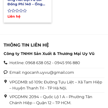
Đồng Phi 140 – Ống
Hút Trấu, Mùn Cưa
Được
Liên hệ
xếp
hạng
0
5
sao
THÔNG TIN LIÊN HỆ
Công ty TNHH Sản Xuất & Thương Mại Uy Vũ
Hotline: 0968 638 052 - 0945 916 880
Email: ngocanh.uyvu@gmail.com
VPGDMB: số 109c Đường Tựu Liệt – Xã Tam Hiệp
– Huyện Thanh Trì - TP Hà Nội.
VPGDMN: 2094 – Quốc Lộ 1 A – Phường Tân
Chánh Hiệp – Quận 12 – TP HCM.