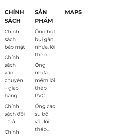
CHÍNH
SẢN
MAPS
SÁCH
PHẨM
Chính
Ống hút
sách
bụi gân
bảo mật
nhựa, lõi
thép...
Chính
sách
Ống
vận
nhựa
chuyển
mềm lõi
– giao
thép
hàng
PVC
Chính
Ống cao
sách đổi
su bố
– trả
vải, lõi
thép...
Chính