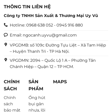
THÔNG TIN LIÊN HỆ
Công ty TNHH Sản Xuất & Thương Mại Uy Vũ
Hotline: 0968 638 052 - 0945 916 880
Email: ngocanh.uyvu@gmail.com
VPGDMB: số 109c Đường Tựu Liệt – Xã Tam Hiệp
– Huyện Thanh Trì - TP Hà Nội.
VPGDMN: 2094 – Quốc Lộ 1 A – Phường Tân
Chánh Hiệp – Quận 12 – TP HCM.
CHÍNH
SẢN
MAPS
SÁCH
PHẨM
Chính
Ống hút
sách
bụi gân
bảo mật
nhựa, lõi