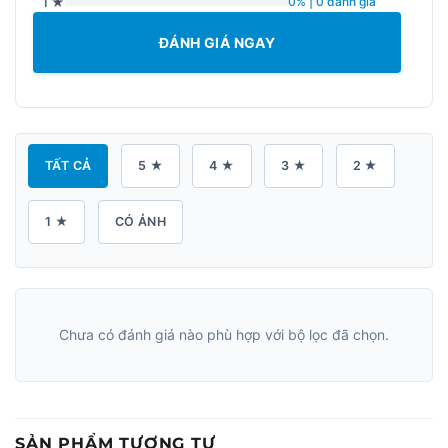
1 ★
0% | 0 đánh giá
ĐÁNH GIÁ NGAY
TẤT CẢ
5 ★
4 ★
3 ★
2 ★
1 ★
CÓ ẢNH
Chưa có đánh giá nào phù hợp với bộ lọc đã chọn.
SẢN PHẨM TƯƠNG TỰ