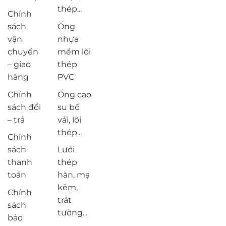
thép...
Chính
sách
Ống
vận
nhựa
chuyển
mềm lõi
– giao
thép
hàng
PVC
Chính
Ống cao
sách đổi
su bố
– trả
vải, lõi
thép...
Chính
sách
Lưới
thanh
thép
toán
hàn, mạ
kẽm,
Chính
trát
sách
tường...
bảo