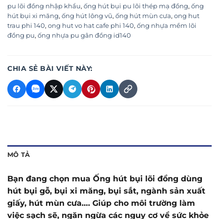
pu lõi đồng nhập khẩu
,
ống hút bụi pu lõi thép mạ đồng
,
ống
hút bụi xi măng
,
ống hút lông vũ
,
ống hút mùn cưa
,
ong hut
trau phi 140
,
ong hut vo hat cafe phi 140
,
ống nhựa mềm lõi
đồng pu
,
ống nhựa pu gân đồng id140
CHIA SẺ BÀI VIẾT NÀY:
MÔ TẢ
Bạn đang chọn mua Ống hút bụi lõi đồng dùng
hút bụi gỗ, bụi xi măng, bụi sắt, ngành sản xuất
giấy, hút mùn cưa…. Giúp cho môi trường làm
việc sạch sẽ, ngăn ngừa các nguy cơ về sức khỏe