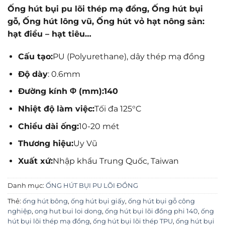
Ống hút bụi pu lõi thép mạ đồng, Ống hút bụi
gỗ, Ống hút lông vũ, Ống hút vỏ hạt nông sản:
hạt điều – hạt tiêu…
Cấu tạo:
PU (Polyurethane), dây thép mạ đồng
Độ dày
: 0.6mm
Đường kính Φ (mm):140
Nhiệt độ làm việc:
Tối đa 125°C
Chiều dài ống:
10-20 mét
Thương hiệu:
Uy Vũ
Xuất xứ:
Nhập khẩu Trung Quốc, Taiwan
Danh mục:
ỐNG HÚT BỤI PU LÕI ĐỒNG
Thẻ:
ống hút bông
,
ống hút bụi giấy
,
ống hút bụi gỗ công
nghiệp
,
ong hut bui loi dong
,
ống hút bụi lõi đồng phi 140
,
ống
hút bụi lõi thép mạ đồng
,
ống hút bụi lõi thép TPU
,
ống hút bụi