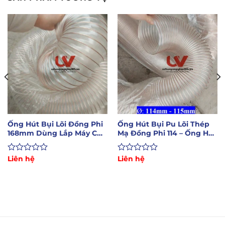
Ống Hút Bụi Lõi Đồng Phi
Ống Hút Bụi Pu Lõi Thép
168mm Dùng Lắp Máy CNC
Mạ Đồng Phi 114 – Ống Hút
Hút Bụi Gỗ
Bụi Máy CNC
Được
Liên hệ
Được
Liên hệ
xếp
xếp
hạng
hạng
0
0
5
5
sao
sao