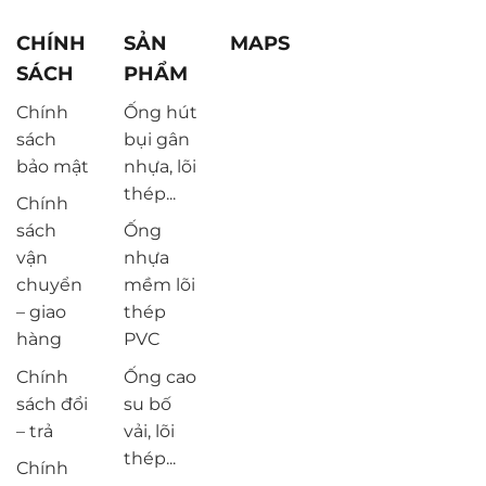
CHÍNH
SẢN
MAPS
SÁCH
PHẨM
Chính
Ống hút
sách
bụi gân
bảo mật
nhựa, lõi
thép...
Chính
sách
Ống
vận
nhựa
chuyển
mềm lõi
– giao
thép
hàng
PVC
Chính
Ống cao
sách đổi
su bố
– trả
vải, lõi
thép...
Chính