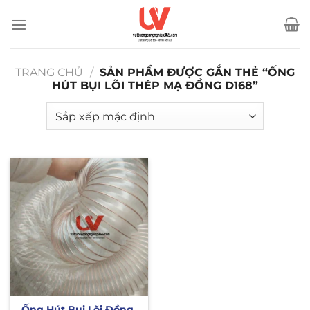
Bỏ
qua
nội
dung
TRANG CHỦ
/
SẢN PHẨM ĐƯỢC GẮN THẺ “ỐNG
HÚT BỤI LÕI THÉP MẠ ĐỒNG D168”
Ống Hút Bụi Lõi Đồng