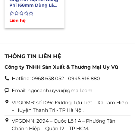
Phi 168mm Dùng Lắp
Máy CNC Hút Bụi Gỗ
Được
Liên hệ
xếp
hạng
0
5
sao
THÔNG TIN LIÊN HỆ
Công ty TNHH Sản Xuất & Thương Mại Uy Vũ
Hotline: 0968 638 052 - 0945 916 880
Email: ngocanh.uyvu@gmail.com
VPGDMB: số 109c Đường Tựu Liệt – Xã Tam Hiệp
– Huyện Thanh Trì - TP Hà Nội.
VPGDMN: 2094 – Quốc Lộ 1 A – Phường Tân
Chánh Hiệp – Quận 12 – TP HCM.