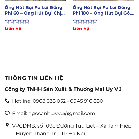
Ống Hút Bụi Pu Lõi Đồng
Ống Hút Bụi Pu Lõi Đồng
Phi 60 – Ống Hút Bụi Chịu
Phi 100 – Ống Hút Bụi Gỗ,
Nhiệt Độ Cao
Xi Măng
Được
Liên hệ
Được
Liên hệ
xếp
xếp
hạng
hạng
0
0
5
5
sao
sao
THÔNG TIN LIÊN HỆ
Công ty TNHH Sản Xuất & Thương Mại Uy Vũ
Hotline: 0968 638 052 - 0945 916 880
Email: ngocanh.uyvu@gmail.com
VPGDMB: số 109c Đường Tựu Liệt – Xã Tam Hiệp
– Huyện Thanh Trì - TP Hà Nội.