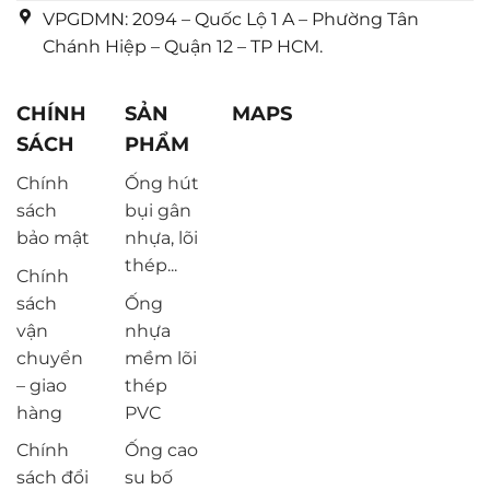
VPGDMN: 2094 – Quốc Lộ 1 A – Phường Tân
Chánh Hiệp – Quận 12 – TP HCM.
CHÍNH
SẢN
MAPS
SÁCH
PHẨM
Chính
Ống hút
sách
bụi gân
bảo mật
nhựa, lõi
thép...
Chính
sách
Ống
vận
nhựa
chuyển
mềm lõi
– giao
thép
hàng
PVC
Chính
Ống cao
sách đổi
su bố