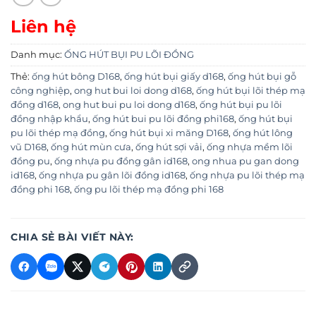
Liên hệ
Danh mục:
ỐNG HÚT BỤI PU LÕI ĐỒNG
Thẻ:
ống hút bông D168
,
ống hút bụi giấy d168
,
ống hút bụi gỗ
công nghiệp
,
ong hut bui loi dong d168
,
ống hút bụi lõi thép mạ
đồng d168
,
ong hut bui pu loi dong d168
,
ống hút bụi pu lõi
đồng nhập khẩu
,
ống hút bui pu lõi đồng phi168
,
ống hút bụi
pu lõi thép mạ đồng
,
ống hút bụi xi măng D168
,
ống hút lông
vũ D168
,
ống hút mùn cưa
,
ống hút sợi vải
,
ống nhựa mềm lõi
đồng pu
,
ống nhựa pu đồng gân id168
,
ong nhua pu gan dong
id168
,
ống nhựa pu gân lõi đồng id168
,
ống nhựa pu lõi thép mạ
đồng phi 168
,
ống pu lõi thép mạ đồng phi 168
CHIA SẺ BÀI VIẾT NÀY: