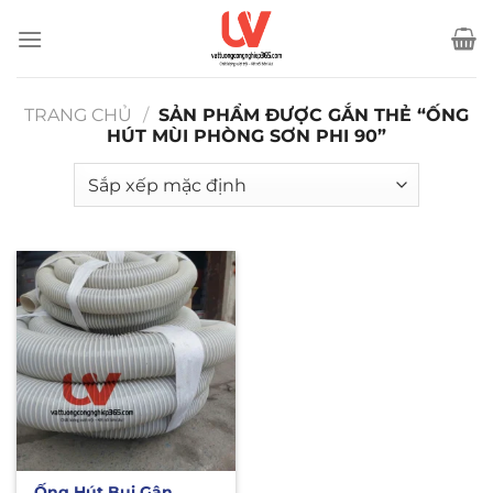
Bỏ
qua
nội
dung
TRANG CHỦ
/
SẢN PHẨM ĐƯỢC GẮN THẺ “ỐNG
HÚT MÙI PHÒNG SƠN PHI 90”
Ống Hút Bụi Gân