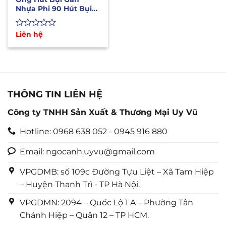
Nhựa Phi 90 Hút Bụi
Gỗ, Mùi Sơn, Hơi Hóa
Chất
Được
Liên hệ
xếp
hạng
0
5
sao
THÔNG TIN LIÊN HỆ
Công ty TNHH Sản Xuất & Thương Mại Uy Vũ
Hotline: 0968 638 052 - 0945 916 880
Email: ngocanh.uyvu@gmail.com
VPGDMB: số 109c Đường Tựu Liệt – Xã Tam Hiệp
– Huyện Thanh Trì - TP Hà Nội.
VPGDMN: 2094 – Quốc Lộ 1 A – Phường Tân
Chánh Hiệp – Quận 12 – TP HCM.