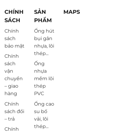
CHÍNH
SẢN
MAPS
SÁCH
PHẨM
Chính
Ống hút
sách
bụi gân
bảo mật
nhựa, lõi
thép...
Chính
sách
Ống
vận
nhựa
chuyển
mềm lõi
– giao
thép
hàng
PVC
Chính
Ống cao
sách đổi
su bố
– trả
vải, lõi
thép...
Chính