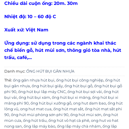
Chiều dài cuộn ống: 20m. 30m
Nhiệt độ: 10 – 60 độ C
Xuất xứ: Việt Nam
Ứng dụng: sử dụng trong các ngành khai thác
chế biến gỗ, hút mùi sơn, thông gió tòa nhà, hút
trấu, café,…
Danh mục:
ỐNG HÚT BỤI GÂN NHỰA
Thẻ:
ống gân nhựa hút bụi
,
ống hút bụi công nghiệp
,
ống hút
bụi gân nhựa
,
ống hút bụi giấy
,
ống hút bụi gỗ
,
ống hút bụi gỗ
phi 90
,
ống hút bụi lắp máy CNC
,
ống hút bụi sợi vải
,
ống hút
bụi vải
,
ống hút bụi xám
,
ống hút bụi xi măng
,
ống hút bụi xi
măng phi 90
,
ống hút bụi xưởng gỗ
,
ong hut dam bao
,
ống hút
lông vũ
,
ong hut mat cua
,
ống hút mạt sắt
,
ống hút mạt sắt phi
90
,
ống hút mùi phòng sơn phi 90
,
ống hút mùi sơn
,
ống hút
mùn cưa
,
ống hút trấu
,
ống hút vỏ hạt cà phê
,
ong hut vo hat
nong san
,
ống lắp máy bào
,
ống lắp máy chà nhám
,
ống lắp