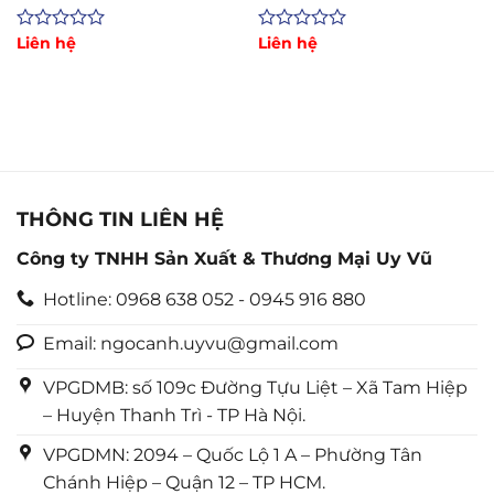
Măng, Mạt Sắt
Mạt Cưa, Xi Măng
Được
Liên hệ
Được
Liên hệ
xếp
xếp
hạng
hạng
0
0
5
5
sao
sao
THÔNG TIN LIÊN HỆ
Công ty TNHH Sản Xuất & Thương Mại Uy Vũ
Hotline: 0968 638 052 - 0945 916 880
Email: ngocanh.uyvu@gmail.com
VPGDMB: số 109c Đường Tựu Liệt – Xã Tam Hiệp
– Huyện Thanh Trì - TP Hà Nội.
VPGDMN: 2094 – Quốc Lộ 1 A – Phường Tân
Chánh Hiệp – Quận 12 – TP HCM.