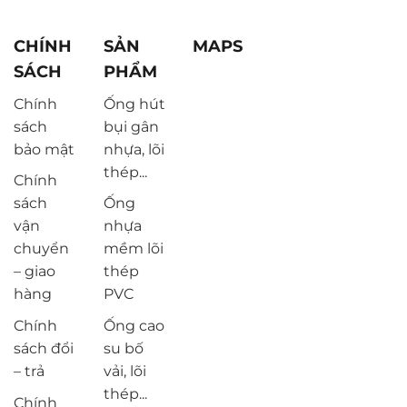
CHÍNH
SẢN
MAPS
SÁCH
PHẨM
Chính
Ống hút
sách
bụi gân
bảo mật
nhựa, lõi
thép...
Chính
sách
Ống
vận
nhựa
chuyển
mềm lõi
– giao
thép
hàng
PVC
Chính
Ống cao
sách đổi
su bố
– trả
vải, lõi
thép...
Chính