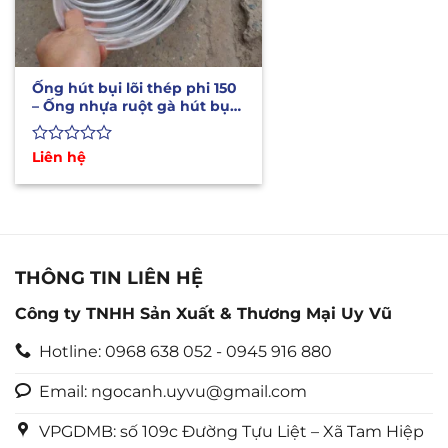
Ống hút bụi lõi thép phi 150
– Ống nhựa ruột gà hút bụi
gỗ
Được
Liên hệ
xếp
hạng
0
5
sao
THÔNG TIN LIÊN HỆ
Công ty TNHH Sản Xuất & Thương Mại Uy Vũ
Hotline: 0968 638 052 - 0945 916 880
Email: ngocanh.uyvu@gmail.com
VPGDMB: số 109c Đường Tựu Liệt – Xã Tam Hiệp