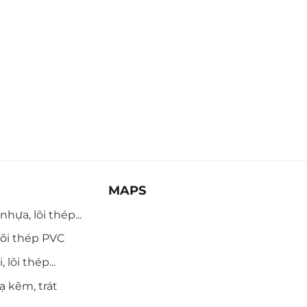
MAPS
hựa, lõi thép...
õi thép PVC
 lõi thép...
ạ kẽm, trát