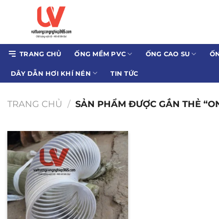
Bỏ
qua
nội
dung
TRANG CHỦ
ỐNG MỀM PVC
ỐNG CAO SU
ỐN
DÂY DẪN HƠI KHÍ NÉN
TIN TỨC
TRANG CHỦ
/
SẢN PHẨM ĐƯỢC GẮN THẺ “ON