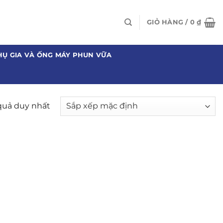
GIỎ HÀNG /
0
₫
HỤ GIA VÀ ỐNG MÁY PHUN VỮA
 quả duy nhất