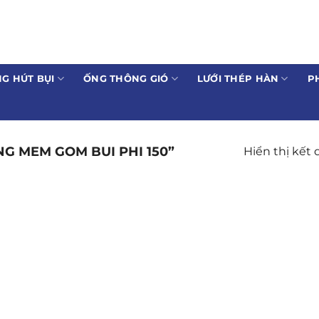
G HÚT BỤI
ỐNG THÔNG GIÓ
LƯỚI THÉP HÀN
P
G MEM GOM BUI PHI 150”
Hiển thị kết