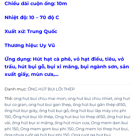
Chiều dài cuộn ống: 10m
Nhiệt độ: 10 – 70 độ C
Xuất xứ: Trung Quốc
Thương hiệu: Uy Vũ
Ứng dụng: Hút hạt cà phê, vỏ hạt điều, tiêu, vỏ
trấu, hút bụi gỗ, bụi xi măng, bụi ngành sơn, sản
xuất giấy, mùn cưa,…
Danh mục:
ỐNG HÚT BỤI LÕI THÉP
Thẻ:
ong hut bui chịu mai mon
,
ong hut bui chiu nhiet
,
ong hut
bui co gian
,
ong hut bui gan thep
,
ống hút bụi gân thép d150
,
ống hút bụi giấy
,
ống hút bụi gỗ
,
ống hút bụi lắp máy cnc phi
150
,
Ống hút bụi lõi thép
,
Ong hut bui loi thep d150
,
ống hút bụi
vải
,
ống hút bụi xi măng
,
ống hút mùn cưa
,
Ong mem dan bui
phi 150
,
Ong mem gom bui phi 150
,
Ong mem loi thep hut bui
,
ống nhựa ruột gà hút bụi phi 150
,
Ong ruot ga hut bui