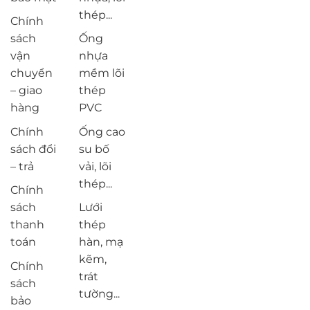
thép...
Chính
sách
Ống
vận
nhựa
chuyển
mềm lõi
– giao
thép
hàng
PVC
Chính
Ống cao
sách đổi
su bố
– trả
vải, lõi
thép...
Chính
sách
Lưới
thanh
thép
toán
hàn, mạ
kẽm,
Chính
trát
sách
tường...
bảo