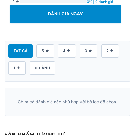
1 ★
0% | 0 đánh giá
ĐÁNH GIÁ NGAY
TẤT CẢ
5 ★
4 ★
3 ★
2 ★
1 ★
CÓ ẢNH
Chưa có đánh giá nào phù hợp với bộ lọc đã chọn.
SẢN PHẨM TƯƠNG TỰ