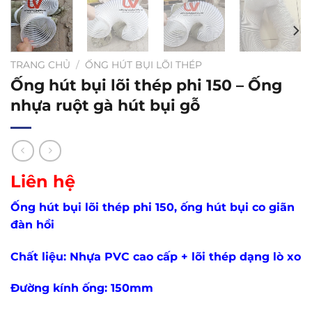
TRANG CHỦ
/
ỐNG HÚT BỤI LÕI THÉP
Ống hút bụi lõi thép phi 150 – Ống
nhựa ruột gà hút bụi gỗ
Liên hệ
Ống hút bụi lõi thép phi 150, ống hút bụi co giãn
đàn hồi
Chất liệu: Nhựa PVC cao cấp + lõi thép dạng lò xo
Đường kính ống: 150mm