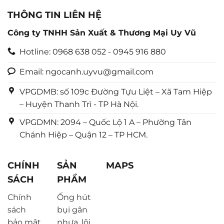
THÔNG TIN LIÊN HỆ
Công ty TNHH Sản Xuất & Thương Mại Uy Vũ
Hotline: 0968 638 052 - 0945 916 880
Email: ngocanh.uyvu@gmail.com
VPGDMB: số 109c Đường Tựu Liệt – Xã Tam Hiệp
– Huyện Thanh Trì - TP Hà Nội.
VPGDMN: 2094 – Quốc Lộ 1 A – Phường Tân
Chánh Hiệp – Quận 12 – TP HCM.
CHÍNH
SẢN
MAPS
SÁCH
PHẨM
Chính
Ống hút
sách
bụi gân
bảo mật
nhựa, lõi