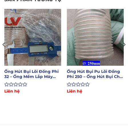
Ống Hút Bụi Lõi Đồng Phi
Ống Hút Bụi Pu Lõi Đồng
32 – Ống Mềm Lắp Máy
Phi 250 – Ống Hút Bụi Chịu
Hút Bụi CNC
Nhiệt 125oC
Được
Liên hệ
Được
Liên hệ
xếp
xếp
hạng
hạng
0
0
5
5
sao
sao