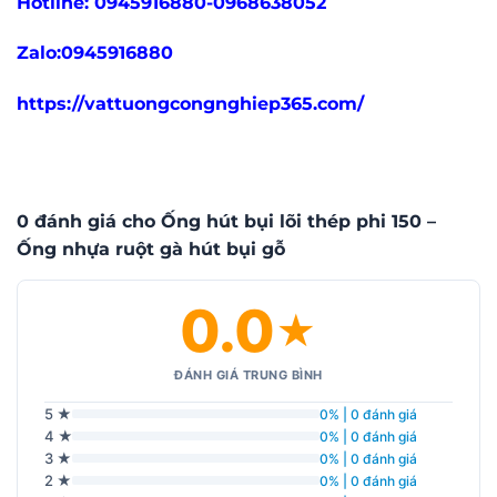
Hotline: 0945916880-0968638052
Zalo:0945916880
https://vattuongcongnghiep365.com/
0 đánh giá cho Ống hút bụi lõi thép phi 150 –
Ống nhựa ruột gà hút bụi gỗ
0.0
★
ĐÁNH GIÁ TRUNG BÌNH
5 ★
0% | 0 đánh giá
4 ★
0% | 0 đánh giá
3 ★
0% | 0 đánh giá
2 ★
0% | 0 đánh giá