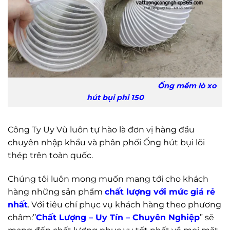
Ống mềm lò xo
hút bụi phi 150
Công Ty Uy Vũ luôn tự hào là đơn vị hàng đầu
chuyên nhập khẩu và phân phối Ống hút bụi lõi
thép trên toàn quốc.
Chúng tôi luôn mong muốn mang tới cho khách
hàng những sản phẩm
chất lượng với mức giá rẻ
nhất
. Với tiêu chí phục vụ khách hàng theo phương
châm:’’
Chất Lượng – Uy Tín – Chuyên Nghiệp
” sẽ