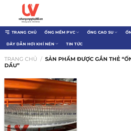
Bỏ
qua
nội
dung
TRANG CHỦ
ỐNG MỀM PVC
ỐNG CAO SU
ỐN
DÂY DẪN HƠI KHÍ NÉN
TIN TỨC
TRANG CHỦ
/
SẢN PHẨM ĐƯỢC GẮN THẺ “Ố
DẦU”