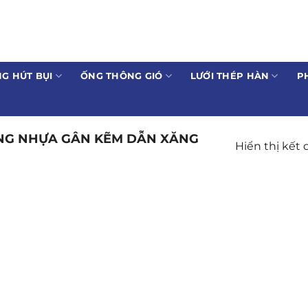
G HÚT BỤI
ỐNG THÔNG GIÓ
LƯỚI THÉP HÀN
P
NG NHỰA GÂN KẼM DẪN XĂNG
Hiển thị kết