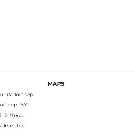
MAPS
hựa, lõi thép...
õi thép PVC
 lõi thép...
ạ kẽm, trát