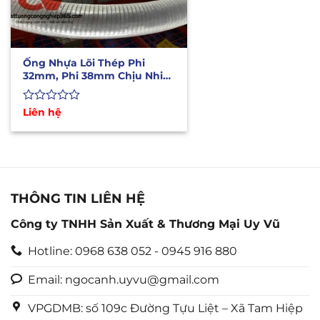
Ống Nhựa Lõi Thép Phi
32mm, Phi 38mm Chịu Nhiệt
Cao 160oC
Được
Liên hệ
xếp
hạng
0
5
sao
THÔNG TIN LIÊN HỆ
Công ty TNHH Sản Xuất & Thương Mại Uy Vũ
Hotline: 0968 638 052 - 0945 916 880
Email: ngocanh.uyvu@gmail.com
VPGDMB: số 109c Đường Tựu Liệt – Xã Tam Hiệp