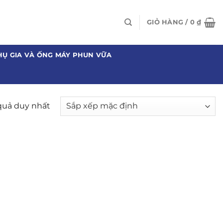
GIỎ HÀNG /
0
₫
HỤ GIA VÀ ỐNG MÁY PHUN VỮA
 quả duy nhất