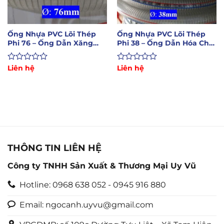
Ống Nhựa PVC Lõi Thép
Ống Nhựa PVC Lõi Thép
Phi 76 – Ống Dẫn Xăng
Phi 38 – Ống Dẫn Hóa Chất
Dầu Hóa Chất
Xăng Dầu
Được
Liên hệ
Được
Liên hệ
xếp
xếp
hạng
hạng
0
0
5
5
sao
sao
THÔNG TIN LIÊN HỆ
Công ty TNHH Sản Xuất & Thương Mại Uy Vũ
Hotline: 0968 638 052 - 0945 916 880
Email: ngocanh.uyvu@gmail.com