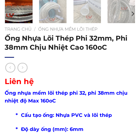
TRANG CHỦ
/
ỐNG NHỰA MỀM LÕI THÉP
Ống Nhựa Lõi Thép Phi 32mm, Phi
38mm Chịu Nhiệt Cao 160oC
Liên hệ
Ống nhựa mềm lõi thép phi 32, phi 38mm chịu
nhiệt độ Max 160oC
* Cấu tạo ống: Nhựa PVC và lõi thép
* Độ dày ống (mm): 6mm