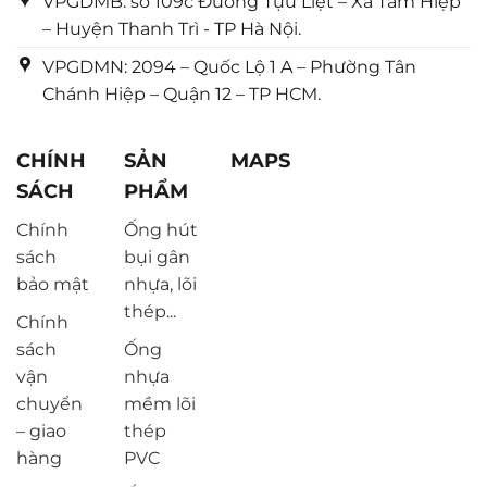
VPGDMB: số 109c Đường Tựu Liệt – Xã Tam Hiệp
– Huyện Thanh Trì - TP Hà Nội.
VPGDMN: 2094 – Quốc Lộ 1 A – Phường Tân
Chánh Hiệp – Quận 12 – TP HCM.
CHÍNH
SẢN
MAPS
SÁCH
PHẨM
Chính
Ống hút
sách
bụi gân
bảo mật
nhựa, lõi
thép...
Chính
sách
Ống
vận
nhựa
chuyển
mềm lõi
– giao
thép
hàng
PVC