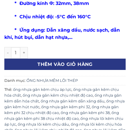
* Đường kính Φ: 32mm, 38mm
* Chịu nhiệt độ: -5°C đến 160°C
* Ứng dụng: Dẫn xăng dầu, nước sạch, dẫn
khí, hút bụi, dẫn hạt nhựa,…
Ống Nhựa Lõi Thép Phi 32mm, Phi 38mm Chịu Nhiệt Cao 1
THÊM VÀO GIỎ HÀNG
Danh mục:
ỐNG NHỰA MỀM LÕI THÉP
Thẻ:
ống nhựa gân kẽm chịu áp lực
,
ống nhựa gân kẽm chịu
hóa chất
,
ống nhựa gân kẽm chịu nhiệt độ cao
,
ống nhựa gân
kẽm dẫn hóa chất
,
ống nhựa gân kẽm dẫn xăng dầu
,
ống nhựa
gân kẽm hút nước
,
ống nhựa gân kẽm phi 32
,
ống nhựa gân
kẽm phi 32 chịu nhiệt độ cao
,
ống nhựa gân kẽm phi 38
,
ống
nhựa gân kẽm phi 38 chịu nhiệt độ cao
,
ống nhựa lõi kẽm chịu
áp lực
,
ống nhựa lõi kẽm chịu dầu
,
ống nhựa lõi kẽm chịu hóa