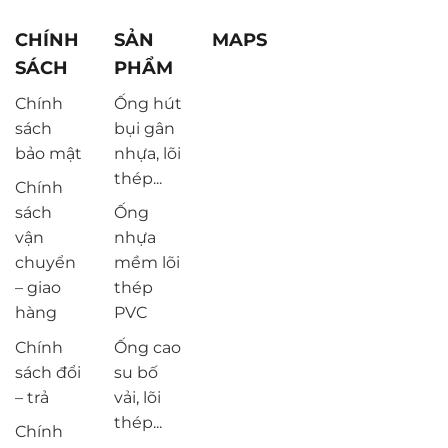
CHÍNH
SẢN
MAPS
SÁCH
PHẨM
Chính
Ống hút
sách
bụi gân
bảo mật
nhựa, lõi
thép...
Chính
sách
Ống
vận
nhựa
chuyển
mềm lõi
– giao
thép
hàng
PVC
Chính
Ống cao
sách đổi
su bố
– trả
vải, lõi
thép...
Chính