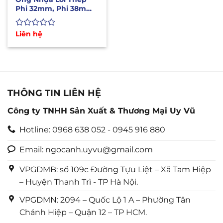
Phi 32mm, Phi 38mm
Chịu Nhiệt Cao 160oC
Được
Liên hệ
xếp
hạng
0
5
sao
THÔNG TIN LIÊN HỆ
Công ty TNHH Sản Xuất & Thương Mại Uy Vũ
Hotline: 0968 638 052 - 0945 916 880
Email: ngocanh.uyvu@gmail.com
VPGDMB: số 109c Đường Tựu Liệt – Xã Tam Hiệp
– Huyện Thanh Trì - TP Hà Nội.
VPGDMN: 2094 – Quốc Lộ 1 A – Phường Tân
Chánh Hiệp – Quận 12 – TP HCM.