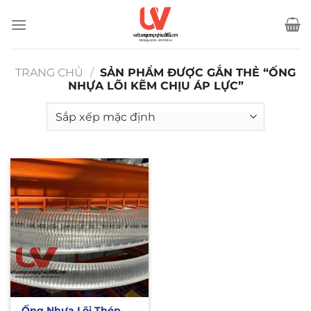
Bỏ
qua
nội
dung
TRANG CHỦ
/
SẢN PHẨM ĐƯỢC GẮN THẺ “ỐNG
NHỰA LÕI KẼM CHỊU ÁP LỰC”
Ống Nhựa Lõi Thép