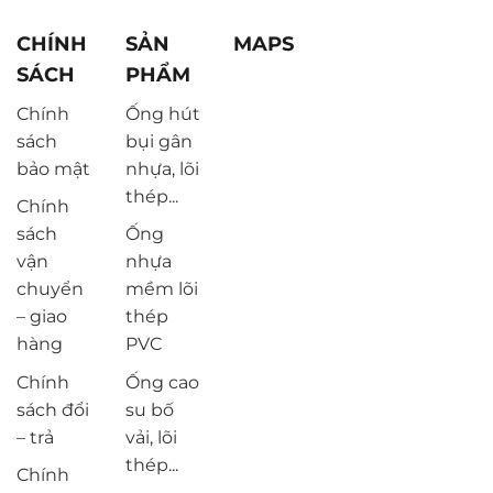
CHÍNH
SẢN
MAPS
SÁCH
PHẨM
Chính
Ống hút
sách
bụi gân
bảo mật
nhựa, lõi
thép...
Chính
sách
Ống
vận
nhựa
chuyển
mềm lõi
– giao
thép
hàng
PVC
Chính
Ống cao
sách đổi
su bố
– trả
vải, lõi
thép...
Chính