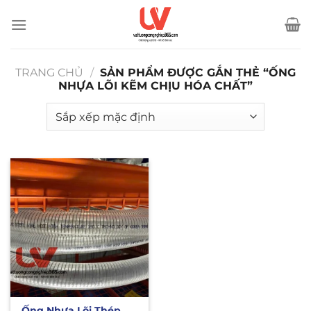
Bỏ
qua
nội
dung
TRANG CHỦ
/
SẢN PHẨM ĐƯỢC GẮN THẺ “ỐNG
NHỰA LÕI KẼM CHỊU HÓA CHẤT”
Ống Nhựa Lõi Thép