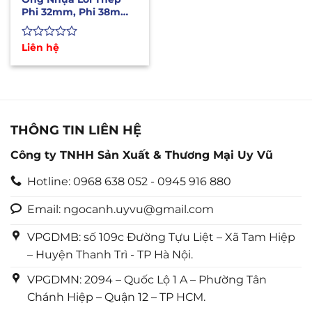
Phi 32mm, Phi 38mm
Chịu Nhiệt Cao 160oC
Được
Liên hệ
xếp
hạng
0
5
sao
THÔNG TIN LIÊN HỆ
Công ty TNHH Sản Xuất & Thương Mại Uy Vũ
Hotline: 0968 638 052 - 0945 916 880
Email: ngocanh.uyvu@gmail.com
VPGDMB: số 109c Đường Tựu Liệt – Xã Tam Hiệp
– Huyện Thanh Trì - TP Hà Nội.
VPGDMN: 2094 – Quốc Lộ 1 A – Phường Tân
Chánh Hiệp – Quận 12 – TP HCM.