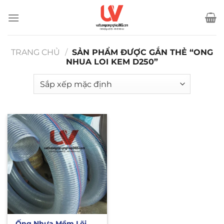
Bỏ
qua
nội
dung
TRANG CHỦ
/
SẢN PHẨM ĐƯỢC GẮN THẺ “ONG
NHUA LOI KEM D250”
Ống Nhựa Mềm Lõi