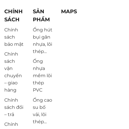
CHÍNH
SẢN
MAPS
SÁCH
PHẨM
Chính
Ống hút
sách
bụi gân
bảo mật
nhựa, lõi
thép...
Chính
sách
Ống
vận
nhựa
chuyển
mềm lõi
– giao
thép
hàng
PVC
Chính
Ống cao
sách đổi
su bố
– trả
vải, lõi
thép...
Chính