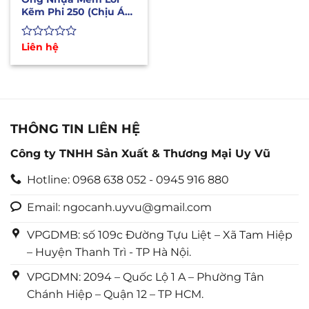
Kẽm Phi 250 (Chịu Áp
Lực Cao, Mài Mòn Tốt)
Được
Liên hệ
xếp
hạng
0
5
sao
THÔNG TIN LIÊN HỆ
Công ty TNHH Sản Xuất & Thương Mại Uy Vũ
Hotline: 0968 638 052 - 0945 916 880
Email: ngocanh.uyvu@gmail.com
VPGDMB: số 109c Đường Tựu Liệt – Xã Tam Hiệp
– Huyện Thanh Trì - TP Hà Nội.
VPGDMN: 2094 – Quốc Lộ 1 A – Phường Tân
Chánh Hiệp – Quận 12 – TP HCM.