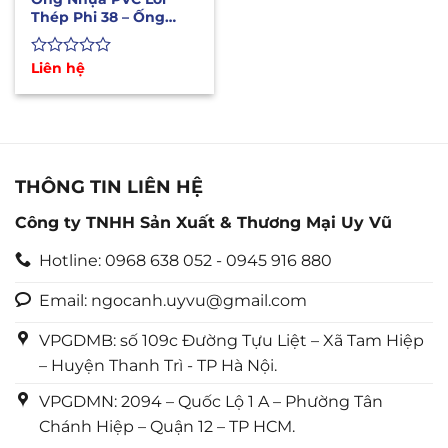
Thép Phi 38 – Ống
Dẫn Hóa Chất Xăng
Dầu
Được
Liên hệ
xếp
hạng
0
5
sao
THÔNG TIN LIÊN HỆ
Công ty TNHH Sản Xuất & Thương Mại Uy Vũ
Hotline: 0968 638 052 - 0945 916 880
Email: ngocanh.uyvu@gmail.com
VPGDMB: số 109c Đường Tựu Liệt – Xã Tam Hiệp
– Huyện Thanh Trì - TP Hà Nội.
VPGDMN: 2094 – Quốc Lộ 1 A – Phường Tân
Chánh Hiệp – Quận 12 – TP HCM.