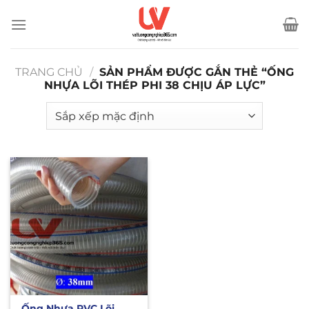
Bỏ
qua
nội
dung
TRANG CHỦ
/
SẢN PHẨM ĐƯỢC GẮN THẺ “ỐNG
NHỰA LÕI THÉP PHI 38 CHỊU ÁP LỰC”
Ống Nhựa PVC Lõi