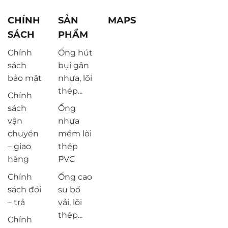
CHÍNH
SẢN
MAPS
SÁCH
PHẨM
Chính
Ống hút
sách
bụi gân
bảo mật
nhựa, lõi
thép...
Chính
sách
Ống
vận
nhựa
chuyển
mềm lõi
– giao
thép
hàng
PVC
Chính
Ống cao
sách đổi
su bố
– trả
vải, lõi
thép...
Chính