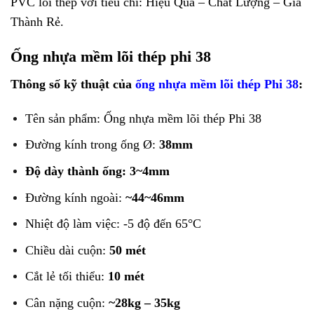
PVC lõi thép với tiêu chí: Hiệu Quả – Chất Lượng – Giá
Thành Rẻ.
Ống nhựa mềm lõi thép phi 38
Thông số kỹ thuật của
ống nhựa mềm lõi thép Phi 38
:
Tên sản phẩm: Ống nhựa mềm lõi thép Phi 38
Đường kính trong ống Ø:
38mm
Độ dày thành ống: 3~4mm
Đường kính ngoài:
~44~46mm
Nhiệt độ làm việc: -5 độ đến 65°C
Chiều dài cuộn:
50 mét
Cắt lẻ tối thiểu:
10 mét
Cân nặng cuộn:
~28kg – 35kg