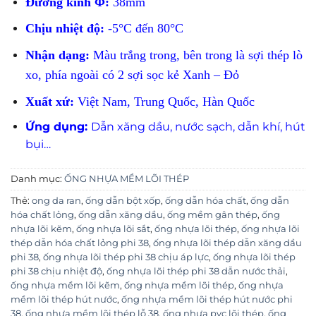
Đường kính Φ:
38mm
Chịu nhiệt độ:
-5°C đến 80°C
Nhận dạng:
Màu trắng trong, bên trong là sợi thép lò
xo, phía ngoài có 2 sợi sọc kẻ Xanh – Đỏ
Xuất xứ:
Việt Nam, Trung Quốc, Hàn Quốc
Ứng dụng:
Dẫn xăng dầu, nước sạch, dẫn khí, hút
bụi…
Danh mục:
ỐNG NHỰA MỀM LÕI THÉP
Thẻ:
ong da ran
,
ống dẫn bột xốp
,
ống dẫn hóa chất
,
ống dẫn
hóa chất lỏng
,
ống dẫn xăng dầu
,
ống mềm gân thép
,
ống
nhựa lõi kẽm
,
ống nhựa lõi sắt
,
ống nhựa lõi thép
,
ống nhựa lõi
thép dẫn hóa chất lỏng phi 38
,
ống nhựa lõi thép dẫn xăng dầu
phi 38
,
ống nhựa lõi thép phi 38 chịu áp lực
,
ống nhựa lõi thép
phi 38 chịu nhiệt độ
,
ống nhựa lõi thép phi 38 dẫn nước thải
,
ống nhựa mềm lõi kẽm
,
ống nhựa mềm lõi thép
,
ống nhựa
mềm lõi thép hút nước
,
ống nhựa mềm lõi thép hút nước phi
38
,
ống nhựa mềm lõi thép lỗ 38
,
ống nhựa pvc lõi thép
,
ống