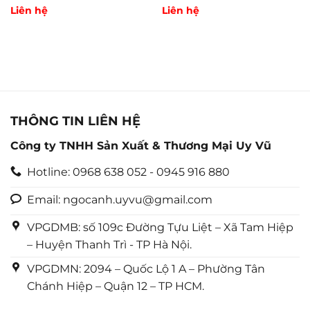
Được
Liên hệ
Được
Liên hệ
xếp
xếp
hạng
hạng
0
0
5
5
sao
sao
THÔNG TIN LIÊN HỆ
Công ty TNHH Sản Xuất & Thương Mại Uy Vũ
Hotline: 0968 638 052 - 0945 916 880
Email: ngocanh.uyvu@gmail.com
VPGDMB: số 109c Đường Tựu Liệt – Xã Tam Hiệp
– Huyện Thanh Trì - TP Hà Nội.
VPGDMN: 2094 – Quốc Lộ 1 A – Phường Tân
Chánh Hiệp – Quận 12 – TP HCM.