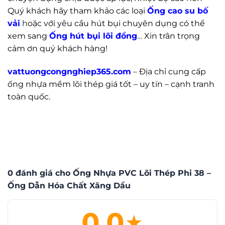
Quý khách hãy tham khảo các loại
Ống cao su bố
vải
h
oặc với yêu cầu hút bụi chuyên dụng có thể
xem sang
Ống hút bụi lõi đồng
…
Xin trân trọng
cảm ơn quý khách hàng!
vattuongcongnghiep365.com
–
Địa chỉ cung cấp
ống nhựa mềm lõi thép giá tốt – uy tín – cạnh tranh
toàn quốc.
0 đánh giá cho Ống Nhựa PVC Lõi Thép Phi 38 –
Ống Dẫn Hóa Chất Xăng Dầu
0.0
★