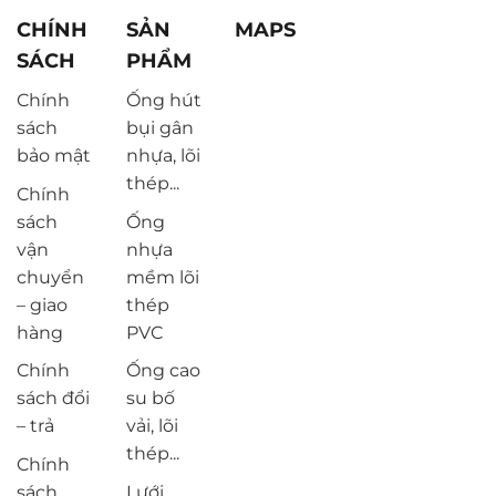
CHÍNH
SẢN
MAPS
SÁCH
PHẨM
Chính
Ống hút
sách
bụi gân
bảo mật
nhựa, lõi
thép...
Chính
sách
Ống
vận
nhựa
chuyển
mềm lõi
– giao
thép
hàng
PVC
Chính
Ống cao
sách đổi
su bố
– trả
vải, lõi
thép...
Chính
sách
Lưới