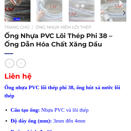
TRANG CHỦ
/
ỐNG NHỰA MỀM LÕI THÉP
Ống Nhựa PVC Lõi Thép Phi 38 –
Ống Dẫn Hóa Chất Xăng Dầu
Liên hệ
Ống nhựa PVC lõi thép phi 38, ống hút xả nước lõi
thép
Cấu tạo ống:
Nhựa PVC và lõi thép
Độ dày ống (mm):
3mm đến 4mm