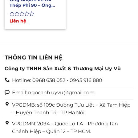
Thép Phi 90 – Ống
Dẫn Xăng Dầu Hóa
Chất
Được
Liên hệ
xếp
hạng
0
5
sao
THÔNG TIN LIÊN HỆ
Công ty TNHH Sản Xuất & Thương Mại Uy Vũ
Hotline: 0968 638 052 - 0945 916 880
Email: ngocanh.uyvu@gmail.com
VPGDMB: số 109c Đường Tựu Liệt – Xã Tam Hiệp
– Huyện Thanh Trì - TP Hà Nội.
VPGDMN: 2094 – Quốc Lộ 1 A – Phường Tân
Chánh Hiệp – Quận 12 – TP HCM.