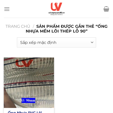
Bỏ
qua
nội
dung
TRANG CHỦ
/
SẢN PHẨM ĐƯỢC GẮN THẺ “ỐNG
NHỰA MỀM LÕI THÉP LỖ 90”
Ống Nhựa PVC Lõi