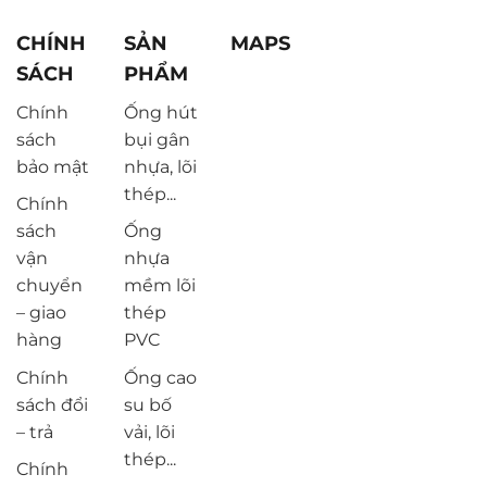
CHÍNH
SẢN
MAPS
SÁCH
PHẨM
Chính
Ống hút
sách
bụi gân
bảo mật
nhựa, lõi
thép...
Chính
sách
Ống
vận
nhựa
chuyển
mềm lõi
– giao
thép
hàng
PVC
Chính
Ống cao
sách đổi
su bố
– trả
vải, lõi
thép...
Chính