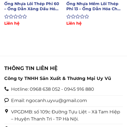
Ống Nhựa Lõi Thép Phi 60
Ống Nhựa Mềm Lõi Thép
– Ống Dẫn Xăng Dầu Hóa
Phi 13 – Ống Dẫn Hóa Chất
Chất Lỏng
Xăng Dầu
Được
Liên hệ
Được
Liên hệ
xếp
xếp
hạng
hạng
0
0
5
5
sao
sao
THÔNG TIN LIÊN HỆ
Công ty TNHH Sản Xuất & Thương Mại Uy Vũ
Hotline: 0968 638 052 - 0945 916 880
Email: ngocanh.uyvu@gmail.com
VPGDMB: số 109c Đường Tựu Liệt – Xã Tam Hiệp
– Huyện Thanh Trì - TP Hà Nội.