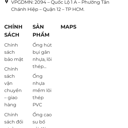
VPGDMN: 2094 – Quốc Lộ 1 A – Phường Tân
Chánh Hiệp – Quận 12 – TP HCM.
CHÍNH
SẢN
MAPS
SÁCH
PHẨM
Chính
Ống hút
sách
bụi gân
bảo mật
nhựa, lõi
thép...
Chính
sách
Ống
vận
nhựa
chuyển
mềm lõi
– giao
thép
hàng
PVC
Chính
Ống cao
sách đổi
su bố