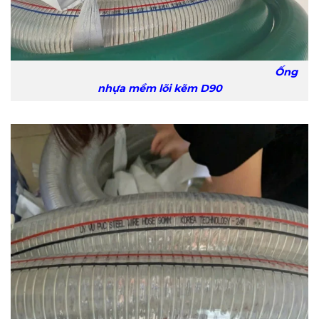
Ống
nhựa mềm lõi kẽm D90