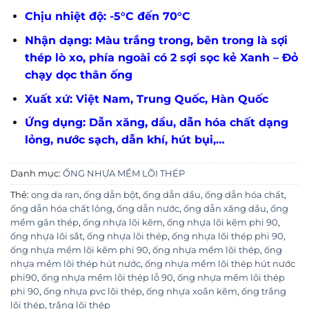
Chịu nhiệt độ: -5°C đến 70°C
Nhận dạng: Màu trắng trong, bên trong là sợi
thép lò xo, phía ngoài có 2 sợi sọc kẻ Xanh – Đỏ
chạy dọc thân ống
Xuất xứ: Việt Nam, Trung Quốc, Hàn Quốc
Ứng dụng: Dẫn xăng, dầu, dẫn hóa chất dạng
lỏng, nước sạch, dẫn khí, hút bụi,…
Danh mục:
ỐNG NHỰA MỀM LÕI THÉP
Thẻ:
ong da ran
,
ống dẫn bột
,
ống dẫn dầu
,
ống dẫn hóa chất
,
ống dẫn hóa chất lỏng
,
ống dẫn nước
,
ống dẫn xăng dầu
,
ống
mềm gân thép
,
ống nhựa lõi kẽm
,
ống nhựa lõi kẽm phi 90
,
ống nhựa lõi sắt
,
ống nhựa lõi thép
,
ống nhựa lõi thép phi 90
,
ống nhựa mềm lõi kẽm phi 90
,
ống nhựa mềm lõi thép
,
ống
nhựa mềm lõi thép hút nước
,
ống nhựa mềm lõi thép hút nước
phi90
,
ống nhựa mềm lõi thép lỗ 90
,
ống nhựa mềm lõi thép
phi 90
,
ống nhựa pvc lõi thép
,
ống nhựa xoắn kẽm
,
ống trắng
lõi thép
,
trắng lõi thép