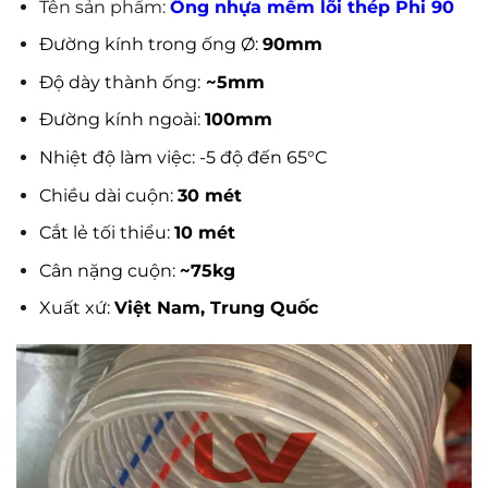
Tên sản phẩm:
Ống nhựa mềm lõi thép Phi 90
Đường kính trong ống Ø:
90mm
Độ dày thành ống:
~5mm
Đường kính ngoài:
100mm
Nhiệt độ làm việc: -5 độ đến 65°C
Chiều dài cuộn:
30 mét
Cắt lẻ tối thiểu:
10 mét
Cân nặng cuộn:
~75kg
Xuất xứ:
Việt Nam, Trung Quốc