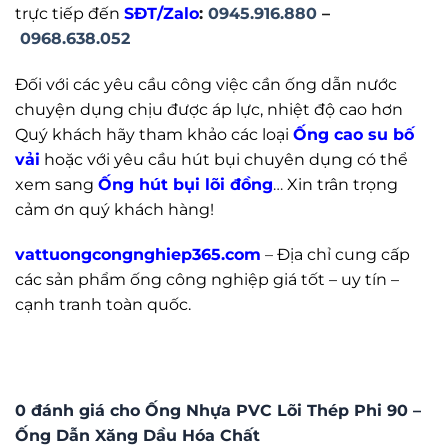
trực tiếp đến
SĐT/Zalo
:
0945.916.880
–
0968.638.052
Đối với các yêu cầu công việc cần ống dẫn nước
chuyện dụng chịu được áp lực, nhiệt độ cao hơn
Quý khách hãy tham khảo các loại
Ống cao su bố
vải
hoặc với yêu cầu hút bụi chuyên dụng có thể
xem sang
Ống hút bụi lõi đồng
…
Xin trân trọng
cảm ơn quý khách hàng!
vattuongcongnghiep365.com
–
Địa chỉ cung cấp
các sản phẩm ống công nghiệp giá tốt – uy tín –
cạnh tranh toàn quốc.
0 đánh giá cho Ống Nhựa PVC Lõi Thép Phi 90 –
Ống Dẫn Xăng Dầu Hóa Chất