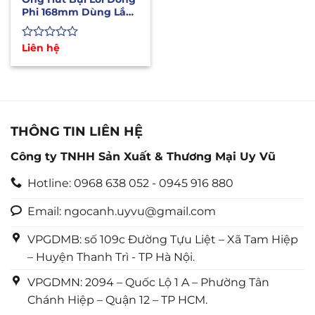
Phi 168mm Dùng Lắp
Máy CNC Hút Bụi Gỗ
Được
Liên hệ
xếp
hạng
0
5
sao
THÔNG TIN LIÊN HỆ
Công ty TNHH Sản Xuất & Thương Mại Uy Vũ
Hotline: 0968 638 052 - 0945 916 880
Email: ngocanh.uyvu@gmail.com
VPGDMB: số 109c Đường Tựu Liệt – Xã Tam Hiệp
– Huyện Thanh Trì - TP Hà Nội.
VPGDMN: 2094 – Quốc Lộ 1 A – Phường Tân
Chánh Hiệp – Quận 12 – TP HCM.