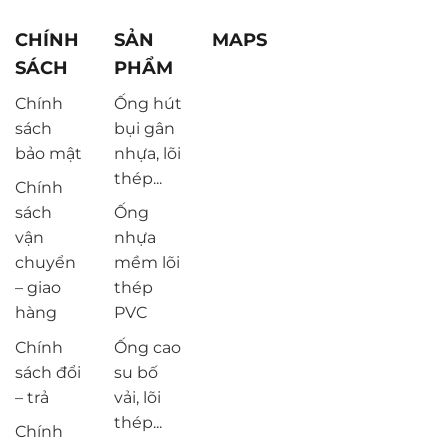
CHÍNH
SẢN
MAPS
SÁCH
PHẨM
Chính
Ống hút
sách
bụi gân
bảo mật
nhựa, lõi
thép...
Chính
sách
Ống
vận
nhựa
chuyển
mềm lõi
– giao
thép
hàng
PVC
Chính
Ống cao
sách đổi
su bố
– trả
vải, lõi
thép...
Chính