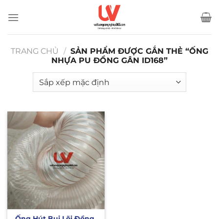
Bỏ
qua
nội
dung
TRANG CHỦ
/
SẢN PHẨM ĐƯỢC GẮN THẺ “ỐNG
NHỰA PU ĐỒNG GÂN ID168”
Ống Hút Bụi Lõi Đồng