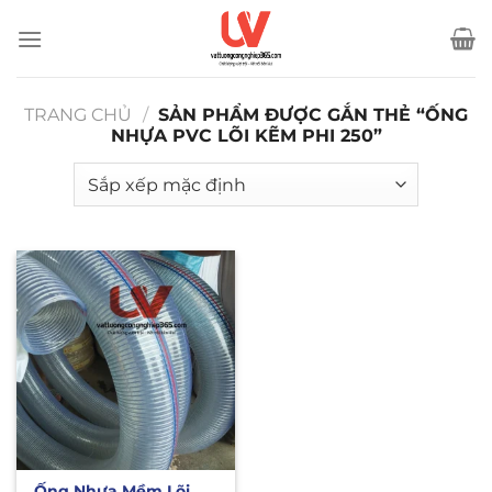
Bỏ
qua
nội
dung
TRANG CHỦ
/
SẢN PHẨM ĐƯỢC GẮN THẺ “ỐNG
NHỰA PVC LÕI KẼM PHI 250”
Ống Nhựa Mềm Lõi