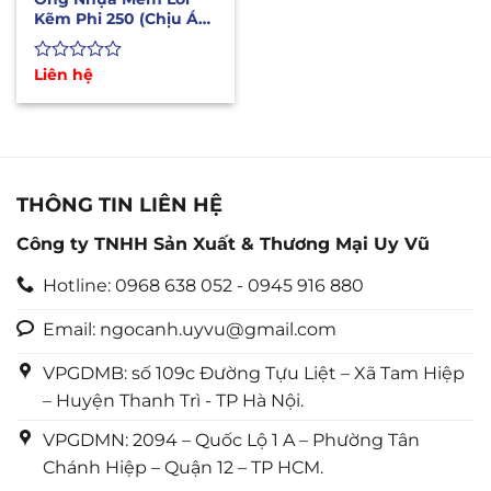
Kẽm Phi 250 (Chịu Áp
Lực Cao, Mài Mòn Tốt)
Được
Liên hệ
xếp
hạng
0
5
sao
THÔNG TIN LIÊN HỆ
Công ty TNHH Sản Xuất & Thương Mại Uy Vũ
Hotline: 0968 638 052 - 0945 916 880
Email: ngocanh.uyvu@gmail.com
VPGDMB: số 109c Đường Tựu Liệt – Xã Tam Hiệp
– Huyện Thanh Trì - TP Hà Nội.
VPGDMN: 2094 – Quốc Lộ 1 A – Phường Tân
Chánh Hiệp – Quận 12 – TP HCM.