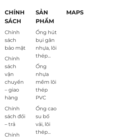
CHÍNH
SẢN
MAPS
SÁCH
PHẨM
Chính
Ống hút
sách
bụi gân
bảo mật
nhựa, lõi
thép...
Chính
sách
Ống
vận
nhựa
chuyển
mềm lõi
– giao
thép
hàng
PVC
Chính
Ống cao
sách đổi
su bố
– trả
vải, lõi
thép...
Chính