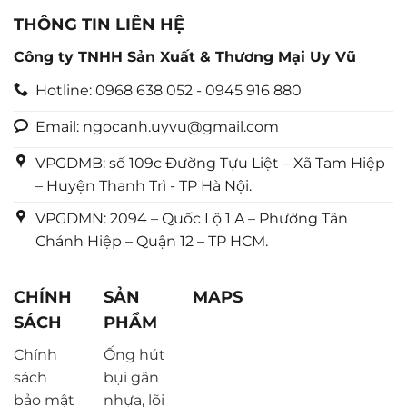
THÔNG TIN LIÊN HỆ
Công ty TNHH Sản Xuất & Thương Mại Uy Vũ
Hotline: 0968 638 052 - 0945 916 880
Email: ngocanh.uyvu@gmail.com
VPGDMB: số 109c Đường Tựu Liệt – Xã Tam Hiệp
– Huyện Thanh Trì - TP Hà Nội.
VPGDMN: 2094 – Quốc Lộ 1 A – Phường Tân
Chánh Hiệp – Quận 12 – TP HCM.
CHÍNH
SẢN
MAPS
SÁCH
PHẨM
Chính
Ống hút
sách
bụi gân
bảo mật
nhựa, lõi