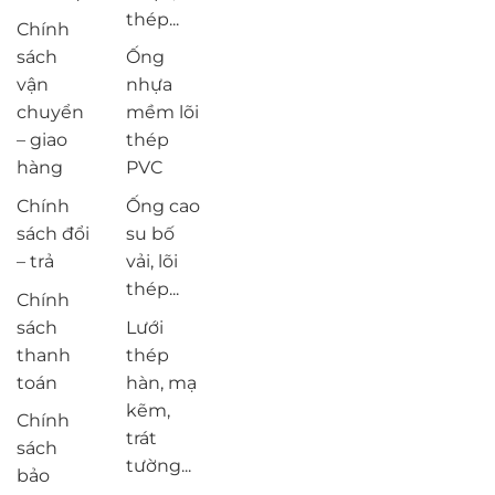
thép...
Chính
sách
Ống
vận
nhựa
chuyển
mềm lõi
– giao
thép
hàng
PVC
Chính
Ống cao
sách đổi
su bố
– trả
vải, lõi
thép...
Chính
sách
Lưới
thanh
thép
toán
hàn, mạ
kẽm,
Chính
trát
sách
tường...
bảo