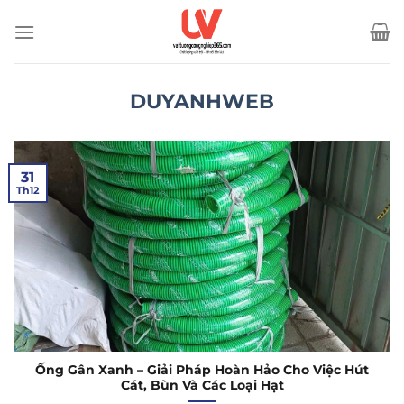
Bỏ
qua
nội
dung
DUYANHWEB
31
Th12
Ống Gân Xanh – Giải Pháp Hoàn Hảo Cho Việc Hút
Cát, Bùn Và Các Loại Hạt