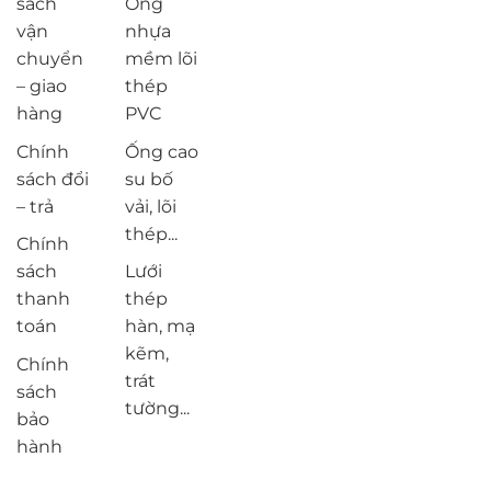
sách
Ống
vận
nhựa
chuyển
mềm lõi
– giao
thép
hàng
PVC
Chính
Ống cao
sách đổi
su bố
– trả
vải, lõi
thép...
Chính
sách
Lưới
thanh
thép
toán
hàn, mạ
kẽm,
Chính
trát
sách
tường...
bảo
hành