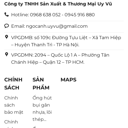
Công ty TNHH Sản Xuất & Thương Mại Uy Vũ
Hotline: 0968 638 052 - 0945 916 880
Email: ngocanh.uyvu@gmail.com
VPGDMB: số 109c Đường Tựu Liệt – Xã Tam Hiệp
– Huyện Thanh Trì - TP Hà Nội.
VPGDMN: 2094 – Quốc Lộ 1 A – Phường Tân
Chánh Hiệp – Quận 12 – TP HCM.
CHÍNH
SẢN
MAPS
SÁCH
PHẨM
Chính
Ống hút
sách
bụi gân
bảo mật
nhựa, lõi
thép...
Chính