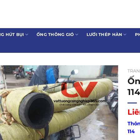
G HÚT BỤI
ỐNG THÔNG GIÓ
LƯỚI THÉP HÀN
P
TRAN
Ốn
11
Liê
Thôn
114