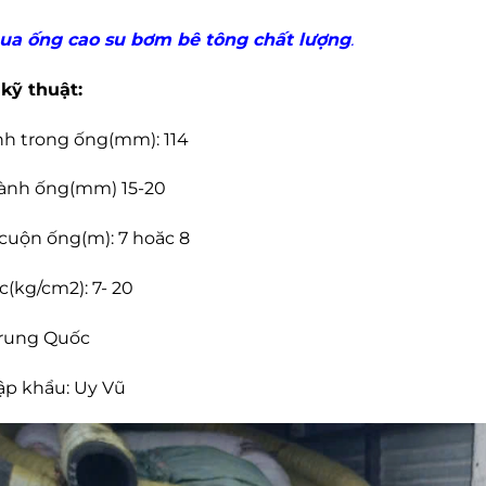
ua ống cao su bơm bê tông chất lượng
.
kỹ thuật:
h trong ống(mm): 114
ành ống(mm) 15-20
 cuộn ống(m): 7 hoăc 8
c(kg/cm2): 7- 20
Trung Quốc
ập khẩu: Uy Vũ