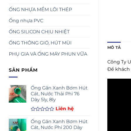
ỐNG NHỰA MỀM LÕI THÉP
Ống nhựa PVC
ỐNG SILICON CHỊU NHIỆT
ỐNG THÔNG GIÓ, HÚT MÙI
MÔ TẢ
PHỤ GIA VÀ ỐNG MÁY PHUN VỮA
Công Ty U
Để khách 
SẢN PHẨM
Ống Gân Xanh Bơm Hút
Cát, Nước Thải Phi 76
Dày 5ly, 8ly
Liên hệ
Được
xếp
Ống Gân Xanh Bơm Hút
hạng
Cát, Nước Phi 200 Dày
0