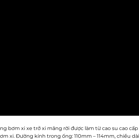
Ống bơm xi xe trở xi măng rời được làm từ cao su cao cấ
ơm xi. Đường kính trong ống: 110mm – 114mm, chiều dà