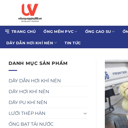
Bỏ
qua
nội
dung
TRANG CHỦ
ỐNG MỀM PVC
ỐNG CAO SU
ỐN
DÂY DẪN HƠI KHÍ NÉN
TIN TỨC
DANH MỤC SẢN PHẨM
DÂY DẪN HƠI KHÍ NÉN
DÂY HƠI KHÍ NÉN
DÂY PU KHÍ NÉN
LƯỚI THÉP HÀN
ỐNG BẠT TẢI NƯỚC