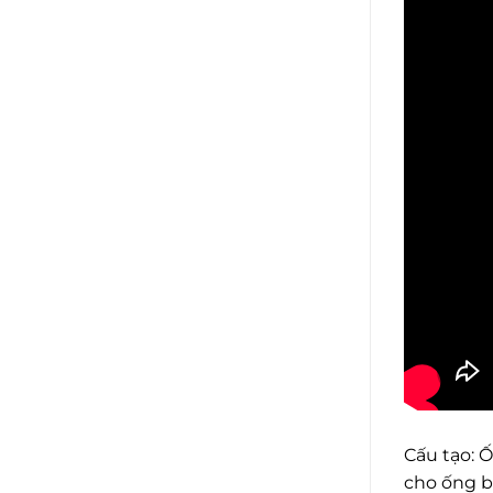
0
5
sao
Cấu tạo: 
cho ống b