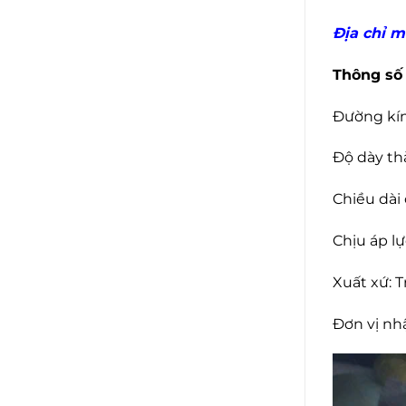
Địa chỉ m
Thông số 
Đường kín
Độ dày th
Chiều dài
Chịu áp lự
Xuất xứ: 
Đơn vị nh