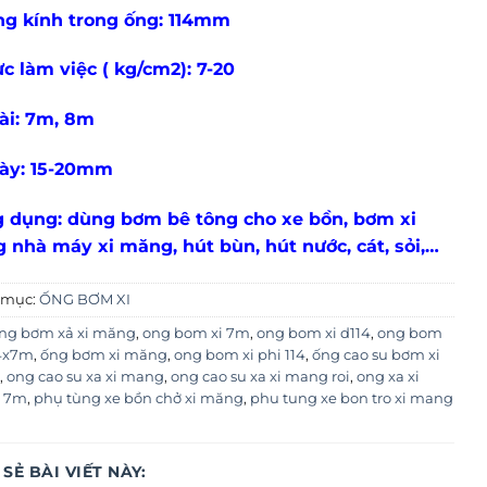
g kính trong ống: 114mm
ực làm việc ( kg/cm2): 7-20
ài: 7m, 8m
ày: 15-20mm
 dụng: dùng bơm bê tông cho xe bồn, bơm xi
g nhà máy xi măng, hút bùn, hút nước, cát, sỏi,…
 mục:
ỐNG BƠM XI
ng bơm xả xi măng
,
ong bom xi 7m
,
ong bom xi d114
,
ong bom
14x7m
,
ống bơm xi măng
,
ong bom xi phi 114
,
ống cao su bơm xi
,
ong cao su xa xi mang
,
ong cao su xa xi mang roi
,
ong xa xi
 7m
,
phụ tùng xe bồn chở xi măng
,
phu tung xe bon tro xi mang
 SẺ BÀI VIẾT NÀY: