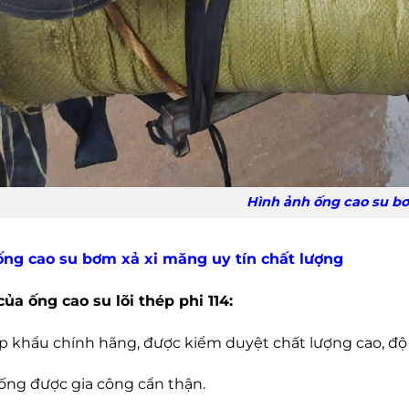
Hình ảnh ống cao su bơm xả xi 
ng cao su bơm xả xi măng uy tín chất lượng
ủa ống cao su lõi thép phi 114:
 khẩu chính hãng, được kiểm duyệt chất lượng cao, độ
ống được gia công cẩn thận.