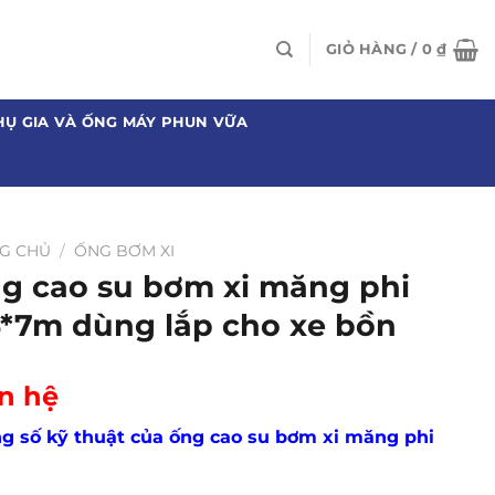
GIỎ HÀNG /
0
₫
HỤ GIA VÀ ỐNG MÁY PHUN VỮA
G CHỦ
/
ỐNG BƠM XI
g cao su bơm xi măng phi
4*7m dùng lắp cho xe bồn
n hệ
g số kỹ thuật của ống cao su bơm xi măng phi