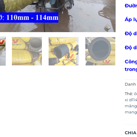
Đườn
Áp l
Độ d
Độ d
Công
tron
Danh
Thẻ:
ố
xi d1
măng
mang
CHIA