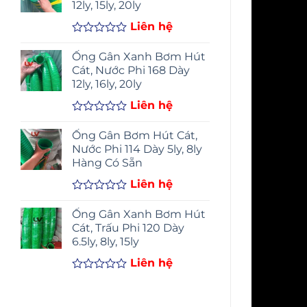
12ly, 15ly, 20ly
5
sao
Liên hệ
Được
xếp
Ống Gân Xanh Bơm Hút
hạng
Cát, Nước Phi 168 Dày
0
12ly, 16ly, 20ly
5
sao
Liên hệ
Được
xếp
Ống Gân Bơm Hút Cát,
hạng
Nước Phi 114 Dày 5ly, 8ly
0
Hàng Có Sẵn
5
sao
Liên hệ
Được
xếp
Ống Gân Xanh Bơm Hút
hạng
Cát, Trấu Phi 120 Dày
0
6.5ly, 8ly, 15ly
5
sao
Liên hệ
Được
xếp
hạng