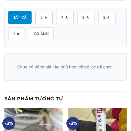
TẤT CẢ
5 ★
4 ★
3 ★
2 ★
1 ★
CÓ ẢNH
Chưa có đánh giá nào phù hợp với bộ lọc đã chọn.
SẢN PHẨM TƯƠNG TỰ
-3%
-3%