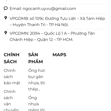
Email: ngocanh.uyvu@gmail.com
VPGDMB: số 109c Đường Tựu Liệt – Xã Tam Hiệp
– Huyện Thanh Trì - TP Hà Nội.
VPGDMN: 2094 – Quốc Lộ 1 A – Phường Tân
Chánh Hiệp – Quận 12 – TP HCM.
CHÍNH
SẢN
MAPS
SÁCH
PHẨM
Chính
Ống hút
sách
bụi gân
bảo mật
nhựa, lõi
thép...
Chính
sách
Ống
vận
nhựa
chuyển
mềm lõi