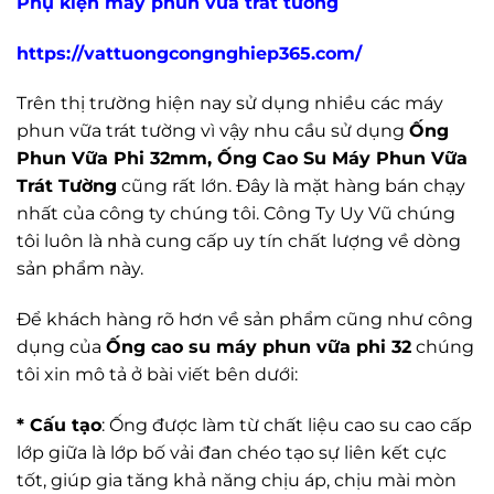
Phụ kiện máy phun vữa trát tường
https://vattuongcongnghiep365.com/
Trên thị trường hiện nay sử dụng nhiều các máy
phun vữa trát tường vì vậy nhu cầu sử dụng
Ống
Phun Vữa Phi 32mm, Ống Cao Su Máy Phun Vữa
Trát Tường
cũng rất lớn. Đây là mặt hàng bán chạy
nhất của công ty chúng tôi. Công Ty Uy Vũ chúng
tôi luôn là nhà cung cấp uy tín chất lượng về dòng
sản phẩm này.
Để khách hàng rõ hơn về sản phẩm cũng như công
dụng của
Ống cao su máy phun vữa phi 32
chúng
tôi xin mô tả ở bài viết bên dưới:
* Cấu tạo
: Ống được làm từ chất liệu cao su cao cấp
lớp giữa là lớp bố vải đan chéo tạo sự liên kết cực
tốt, giúp gia tăng khả năng chịu áp, chịu mài mòn