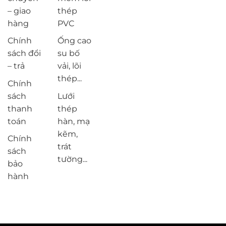
– giao
thép
hàng
PVC
Chính
Ống cao
sách đổi
su bố
– trả
vải, lõi
thép...
Chính
sách
Lưới
thanh
thép
toán
hàn, mạ
kẽm,
Chính
trát
sách
tường...
bảo
hành