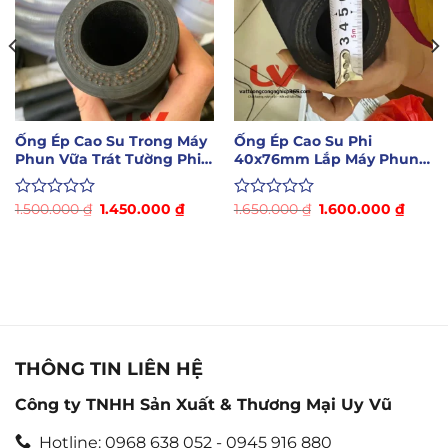
Ống Ép Cao Su Trong Máy
Ống Ép Cao Su Phi
Phun Vữa Trát Tường Phi
40x76mm Lắp Máy Phun
40x72mm
Vữa Trát Tường
Giá
Giá
Giá
Giá
Được
1.500.000
₫
1.450.000
₫
Được
1.650.000
₫
1.600.000
₫
n
gốc
hiện
gốc
hiện
xếp
xếp
là:
tại
là:
tại
hạng
hạng
1.500.000 ₫.
là:
1.650.000 ₫.
là:
0
0
00.000 ₫.
1.450.000 ₫.
1.600.
5
5
sao
sao
THÔNG TIN LIÊN HỆ
Công ty TNHH Sản Xuất & Thương Mại Uy Vũ
Hotline: 0968 638 052 - 0945 916 880