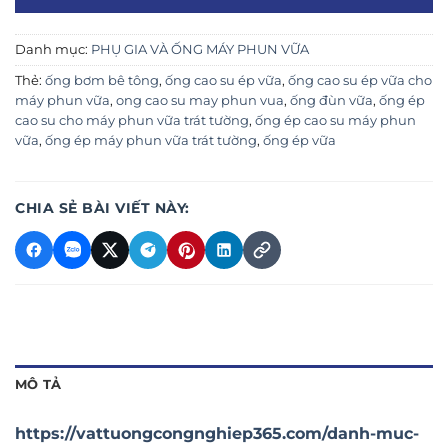
Danh mục:
PHỤ GIA VÀ ỐNG MÁY PHUN VỮA
Thẻ:
ống bơm bê tông
,
ống cao su ép vữa
,
ống cao su ép vữa cho
máy phun vữa
,
ong cao su may phun vua
,
ống đùn vữa
,
ống ép
cao su cho máy phun vữa trát tường
,
ống ép cao su máy phun
vữa
,
ống ép máy phun vữa trát tường
,
ống ép vữa
CHIA SẺ BÀI VIẾT NÀY:
MÔ TẢ
https://vattuongcongnghiep365.com/danh-muc-