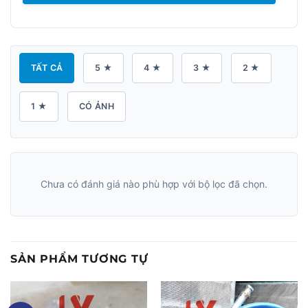
TẤT CẢ
5 ★
4 ★
3 ★
2 ★
1 ★
CÓ ẢNH
Chưa có đánh giá nào phù hợp với bộ lọc đã chọn.
SẢN PHẨM TƯƠNG TỰ