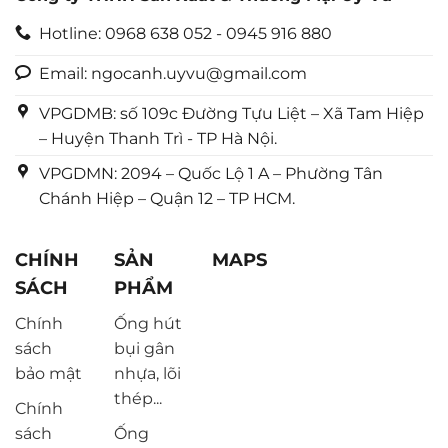
Hotline: 0968 638 052 - 0945 916 880
Email: ngocanh.uyvu@gmail.com
VPGDMB: số 109c Đường Tựu Liệt – Xã Tam Hiệp
– Huyện Thanh Trì - TP Hà Nội.
VPGDMN: 2094 – Quốc Lộ 1 A – Phường Tân
Chánh Hiệp – Quận 12 – TP HCM.
CHÍNH
SẢN
MAPS
SÁCH
PHẨM
Chính
Ống hút
sách
bụi gân
bảo mật
nhựa, lõi
thép...
Chính
sách
Ống