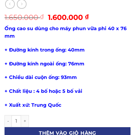
Giá
Giá
1.650.000
1.600.000
₫
₫
gốc
hiện
Ống cao su dùng cho máy phun vữa phi 40 x 76
là:
tại
mm
1.650.000 ₫.
là:
1.600.000 ₫.
+ Đường kính trong ống: 40mm
+ Đường kính ngoài ống: 76mm
+ Chiều dài cuộn ống: 93mm
+ Chất liệu : 4 bố hoặc 5 bố vải
+ Xuất xứ: Trung Quốc
Ống Ép Cao Su Phi 40x76mm Lắp Máy Phun Vữa Trát Tườn
THÊM VÀO GIỎ HÀNG