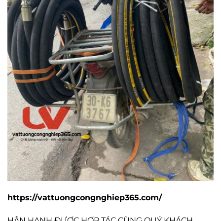
https://vattuongcongnghiep365.com/
HÂN HẠNH ĐƯỢC HỢP TÁC CÙNG QUÝ KHÁCH