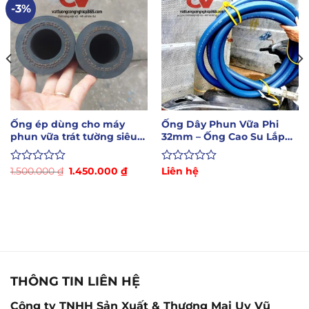
-3%
Ống ép dùng cho máy
Ống Dây Phun Vữa Phi
phun vữa trát tường siêu
32mm – Ống Cao Su Lắp
bền, chịu mài mòn
Máy Phun Vữa
Giá
Giá
Được
1.500.000
₫
1.450.000
₫
Được
Liên hệ
gốc
hiện
xếp
xếp
là:
tại
hạng
hạng
1.500.000 ₫.
là:
0
0
0.000 ₫.
1.450.000 ₫.
5
5
sao
sao
THÔNG TIN LIÊN HỆ
Công ty TNHH Sản Xuất & Thương Mại Uy Vũ