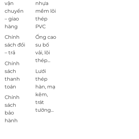
vận
nhựa
chuyển
mềm lõi
– giao
thép
hàng
PVC
Chính
Ống cao
sách đổi
su bố
– trả
vải, lõi
thép...
Chính
sách
Lưới
thanh
thép
toán
hàn, mạ
kẽm,
Chính
trát
sách
tường...
bảo
hành