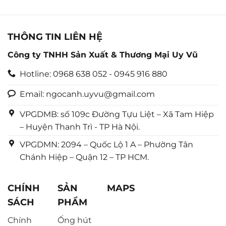
0
5
sao
THÔNG TIN LIÊN HỆ
Công ty TNHH Sản Xuất & Thương Mại Uy Vũ
Hotline: 0968 638 052 - 0945 916 880
Email: ngocanh.uyvu@gmail.com
VPGDMB: số 109c Đường Tựu Liệt – Xã Tam Hiệp
– Huyện Thanh Trì - TP Hà Nội.
VPGDMN: 2094 – Quốc Lộ 1 A – Phường Tân
Chánh Hiệp – Quận 12 – TP HCM.
CHÍNH
SẢN
MAPS
SÁCH
PHẨM
Chính
Ống hút