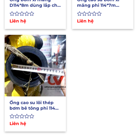
D114*8m dùng lắp cho
măng phi 114*7m
xe bồn bơm xi
dùng lắp cho xe bồn
Được
Liên hệ
Được
Liên hệ
xếp
xếp
hạng
hạng
0
0
5
5
sao
sao
Ống cao su lõi thép
bơm bê tông phi 114
dùng cho xe bơm xi
Được
Liên hệ
xếp
hạng