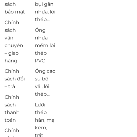
sách
bụi gân
bảo mật
nhựa, lõi
thép...
Chính
sách
Ống
vận
nhựa
chuyển
mềm lõi
– giao
thép
hàng
PVC
Chính
Ống cao
sách đổi
su bố
– trả
vải, lõi
thép...
Chính
sách
Lưới
thanh
thép
toán
hàn, mạ
kẽm,
Chính
trát