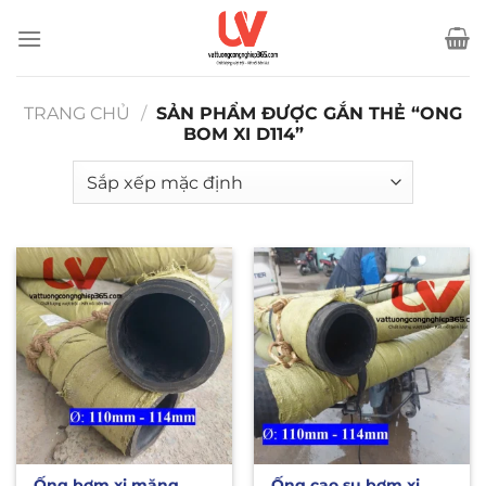
Bỏ
qua
nội
dung
TRANG CHỦ
/
SẢN PHẨM ĐƯỢC GẮN THẺ “ONG
BOM XI D114”
Ống bơm xi măng
Ống cao su bơm xi